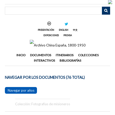
Saltar
al
contenido
principal
PRESENTACIÓN
ENGLISH
中文
EXPOSICIONES
PRENSA
INICIO
DOCUMENTOS
ITINERARIOS
COLECCIONES
INTERACTIVOS
BIBLIOGRAFÍAS
NAVEGAR POR LOS DOCUMENTOS (76 TOTAL)
Navegar por años
Colección: Fotografías de misioneros