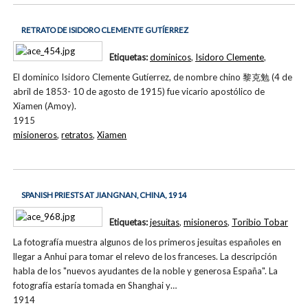
RETRATO DE ISIDORO CLEMENTE GUTÍERREZ
Etiquetas:
dominicos
,
Isidoro Clemente
,
El dominico Isidoro Clemente Gutíerrez, de nombre chino 黎克勉 (4 de
abril de 1853- 10 de agosto de 1915) fue vicario apostólico de
Xiamen (Amoy).
1915
misioneros
,
retratos
,
Xiamen
SPANISH PRIESTS AT JIANGNAN, CHINA, 1914
Etiquetas:
jesuitas
,
misioneros
,
Toribio Tobar
La fotografía muestra algunos de los primeros jesuitas españoles en
llegar a Anhui para tomar el relevo de los franceses. La descripción
habla de los "nuevos ayudantes de la noble y generosa España". La
fotografía estaría tomada en Shanghai y…
1914