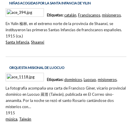
NIÑAS ACOGIDAS POR LA SANTA INFANCIA DE YILIN
Etiquetas:
catalán
,
Franciscanos
,
misioneros
,
En Yulin 榆林, en el extremo norte de la provincia de Shaanxi, se
instituyeron las primeras Santas Infancias de franciscanos españoles.
1915 (ca.)
Santa Infancia
,
Shaanxi
ORQUESTA MISIONAL DE LUOCUO
Etiquetas:
dominicos
,
Luocuo
,
misioneros
,
La fotografía acompaña una carta de Francisco Giner, vicario provincial
dominico en Luocuo 羅厝 (Taiwán), publicada en El Correo sino-
annamita. Por la noche se rezó el santo Rosario cantándose dos
misterios con…
1915
música
,
Taiwán