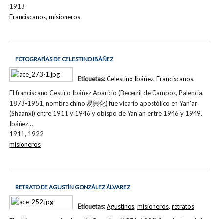
1913
Franciscanos
,
misioneros
FOTOGRAFÍAS DE CELESTINO IBÁÑEZ
Etiquetas:
Celestino Ibáñez
,
Franciscanos
,
El franciscano Cestino Ibáñez Aparicio (Becerril de Campos, Palencia,
1873-1951, nombre chino 易興化) fue vicario apostólico en Yan'an
(Shaanxi) entre 1911 y 1946 y obispo de Yan'an entre 1946 y 1949.
Ibáñez…
1911, 1922
misioneros
RETRATO DE AGUSTÍN GONZÁLEZ ÁLVAREZ
Etiquetas:
Agustinos
,
misioneros
,
retratos