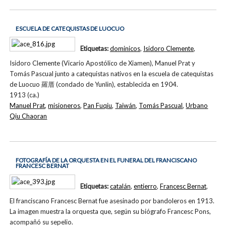
ESCUELA DE CATEQUISTAS DE LUOCUO
Etiquetas:
dominicos
,
Isidoro Clemente
,
Isidoro Clemente (Vicario Apostólico de Xiamen), Manuel Prat y
Tomás Pascual junto a catequistas nativos en la escuela de catequistas
de Luocuo 羅厝 (condado de Yunlin), establecida en 1904.
1913 (ca.)
Manuel Prat
,
misioneros
,
Pan Fuqiu
,
Taiwán
,
Tomás Pascual
,
Urbano
Qiu Chaoran
FOTOGRAFÍA DE LA ORQUESTA EN EL FUNERAL DEL FRANCISCANO
FRANCESC BERNAT
Etiquetas:
catalán
,
entierro
,
Francesc Bernat
,
El franciscano Francesc Bernat fue asesinado por bandoleros en 1913.
La imagen muestra la orquesta que, según su biógrafo Francesc Pons,
acompañó su sepelio.