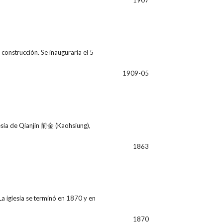
1907
onstrucción. Se inauguraría el 5
1909-05
esia de Qianjin 前金 (Kaohsiung),
1863
a iglesia se terminó en 1870 y en
1870