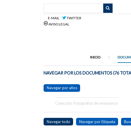
Saltar
al
contenido
E-MAIL
TWITTER
principal
AVISO LEGAL
INICIO
DOCUM
NAVEGAR POR LOS DOCUMENTOS (76 TOTA
Navegar por años
Colección: Fotografías de misioneros
Navegar todo
Navegar por Etiqueta
Bus