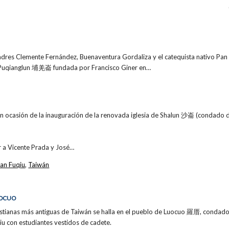
padres Clemente Fernández, Buenaventura Gordaliza y el catequista nativo Pa
e Puqianglun 埔羌崙 fundada por Francisco Giner en…
en ocasión de la inauguración de la renovada iglesia de Shalun 沙崙 (condado d
er a Vicente Prada y José…
an Fuqiu
,
Taiwán
UOCUO
stianas más antiguas de Taiwán se halla en el pueblo de Luocuo 羅厝, condado 
qiu con estudiantes vestidos de cadete.