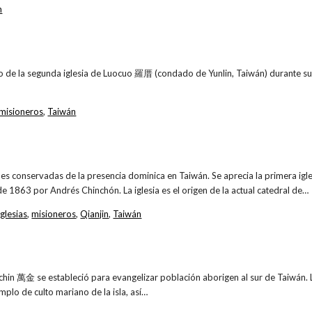
n
 de la segunda iglesia de Luocuo 羅厝 (condado de Yunlin, Taiwán) durante su c
misioneros
,
Taiwán
es conservadas de la presencia dominica en Taiwán. Se aprecia la primera igl
 1863 por Andrés Chinchón. La iglesia es el origen de la actual catedral de…
iglesias
,
misioneros
,
Qianjin
,
Taiwán
hin 萬金 se estableció para evangelizar población aborigen al sur de Taiwán. L
mplo de culto mariano de la isla, así…