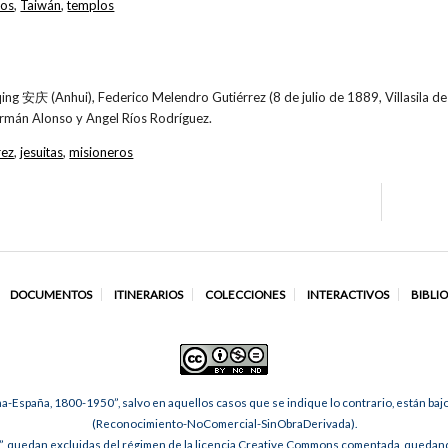
ros
,
Taiwán
,
templos
qing 安庆 (Anhui), Federico Melendro Gutiérrez (8 de julio de 1889, Villasila de 
rmán Alonso y Angel Ríos Rodríguez.
rez
,
jesuitas
,
misioneros
DOCUMENTOS
ITINERARIOS
COLECCIONES
INTERACTIVOS
BIBLI
na-España, 1800-1950”, salvo en aquellos casos que se indique lo contrario, están ba
(Reconocimiento-NoComercial-SinObraDerivada).
, quedan excluidas del régimen de la licencia Creative Commons comentada, quedando