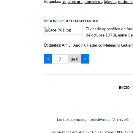
Etiquetas:
arquitectura
,
dominicos
,
iglesias
,
misione
MISIONEROS JESUITAS EN ANHUI
El vicario apostólico de An
de octubre 1978), entre Ge
Etiquetas:
Anhui
,
Anqing
,
Federico Melendro Gutiér
de 8
INICIO
Los textos y mapas interactivos del “Archivo Chi
Las imágenes del “Archivo China-España, 1800-1950”