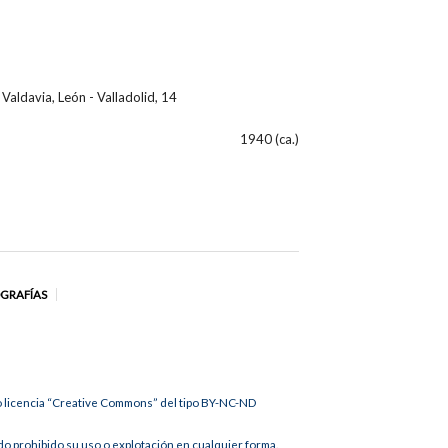
Valdavia, León - Valladolid, 14
1940 (ca.)
OGRAFÍAS
jo licencia “Creative Commons” del tipo BY-NC-ND
 prohibido su uso o explotación en cualquier forma.