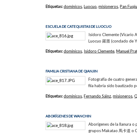
Etiquetas:
dominicos
,
Luocuo
,
misioneros
,
Pan Fuqi
ESCUELA DE CATEQUISTAS DE LUOCUO
Isidoro Clemente (Vicario A
Luocuo 羅厝 (condado de Yun
Etiquetas:
dominicos
,
Isidoro Clemente
,
Manuel Pra
FAMILIA CRISTIANA DE QIANJIN
Fotografía de cuatro genera
fila habría sido bautizado 
Etiquetas:
dominicos
,
Fernando Sáinz
,
misioneros
,
Q
ABORÍGENES DE WANCHIN
Aborígenes de la llanura o
grupos Makatao 馬卡道 o Ch