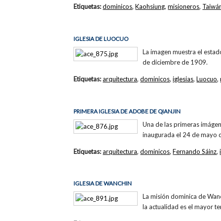
Etiquetas:
dominicos
,
Kaohsiung
,
misioneros
,
Taiwá
IGLESIA DE LUOCUO
La imagen muestra el estado
de diciembre de 1909.
Etiquetas:
arquitectura
,
dominicos
,
iglesias
,
Luocuo
,
PRIMERA IGLESIA DE ADOBE DE QIANJIN
Una de las primeras imágen
inaugurada el 24 de mayo de
Etiquetas:
arquitectura
,
dominicos
,
Fernando Sáinz
,
IGLESIA DE WANCHIN
La misión dominica de Wanc
la actualidad es el mayor te