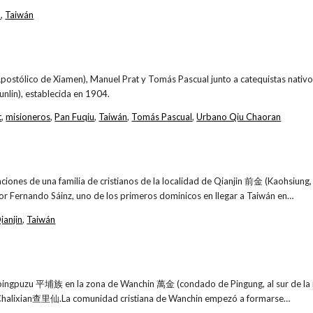
u
,
Taiwán
postólico de Xiamen), Manuel Prat y Tomás Pascual junto a catequistas nativos
lin), establecida en 1904.
t
,
misioneros
,
Pan Fuqiu
,
Taiwán
,
Tomás Pascual
,
Urbano Qiu Chaoran
ciones de una familia de cristianos de la localidad de Qianjin 前金 (Kaohsiung, 
por Fernando Sáinz, uno de los primeros dominicos en llegar a Taiwán en…
ianjin
,
Taiwán
 pingpuzu 平埔族 en la zona de Wanchin 萬金 (condado de Pingung, al sur de la i
alixian查里仙.La comunidad cristiana de Wanchin empezó a formarse…