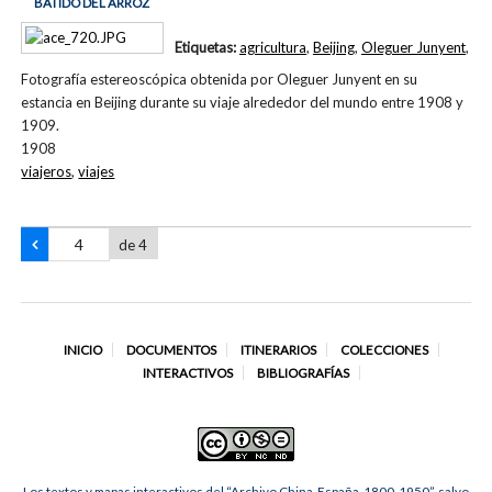
BATIDO DEL ARROZ
Etiquetas:
agricultura
,
Beijing
,
Oleguer Junyent
,
Fotografía estereoscópica obtenida por Oleguer Junyent en su
estancia en Beijing durante su viaje alrededor del mundo entre 1908 y
1909.
1908
viajeros
,
viajes
de 4
INICIO
DOCUMENTOS
ITINERARIOS
COLECCIONES
INTERACTIVOS
BIBLIOGRAFÍAS
Los textos y mapas interactivos del “Archivo China-España, 1800-1950”, salvo