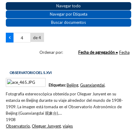
Navegar todo
Navegar por Etiqueta
Buscar documentos
de 4
Ordenar por:
Fecha de agregación
Fecha
OBSERVATORIO DEL S. XVI
Etiquetas:
Beijing
,
Guanxiangdai
,
Fotografía estereoscópica obtenida por Oleguer Junyent en su
estancia en Beijing durante su viaje alrededor del mundo de 1908-
1909. La imagen está tomada en el Observatorio Astronómico de
Beijing (Guanxiangdai 观象台),…
1908
Observatorio
,
Oleguer Junyent
,
viajes