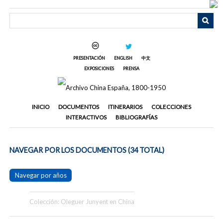
Saltar
al
contenido
principal
PRESENTACIÓN
ENGLISH
中文
EXPOSICIONES
PRENSA
INICIO
DOCUMENTOS
ITINERARIOS
COLECCIONES
INTERACTIVOS
BIBLIOGRAFÍAS
NAVEGAR POR LOS DOCUMENTOS (34 TOTAL)
Navegar por años
Colección: Oleguer Junyent en China