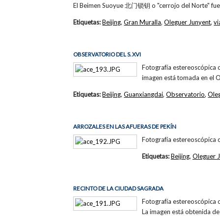
El Beimen Suoyue 北门锁钥 o "cerrojo del Norte" fue 
Etiquetas:
Beijing
,
Gran Muralla
,
Oleguer Junyent
,
vi
OBSERVATORIO DEL S. XVI
Fotografía estereoscópica 
imagen está tomada en el 
Etiquetas:
Beijing
,
Guanxiangdai
,
Observatorio
,
Ole
ARROZALES EN LAS AFUERAS DE PEKÍN
Fotografía estereoscópica 
Etiquetas:
Beijing
,
Oleguer 
RECINTO DE LA CIUDAD SAGRADA
Fotografía estereoscópica 
La imagen está obtenida des