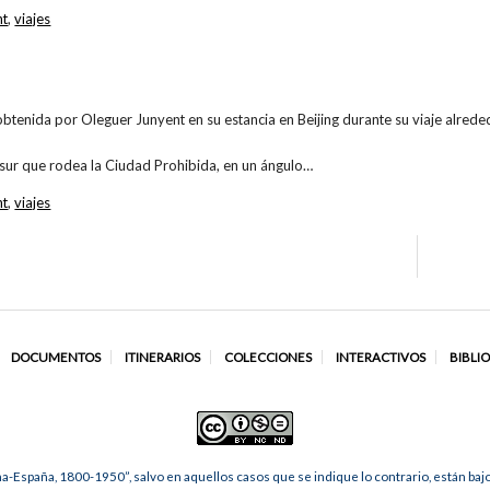
nt
,
viajes
obtenida por Oleguer Junyent en su estancia en Beijing durante su viaje alr
 sur que rodea la Ciudad Prohibida, en un ángulo…
nt
,
viajes
DOCUMENTOS
ITINERARIOS
COLECCIONES
INTERACTIVOS
BIBLI
na-España, 1800-1950”, salvo en aquellos casos que se indique lo contrario, están ba