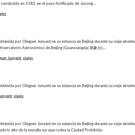
construido en 1582, en el paso fortificado de Juyong…
ajes
obtenida por Oleguer Junyent en su estancia en Beijing durante su viaje alr
Observatorio Astronómico de Beijing (Guanxiangdai 观象台),…
guer Junyent
,
viajes
obtenida por Oleguer Junyent en su estancia en Beijing durante su viaje alr
Junyent
,
viajes
obtenida por Oleguer Junyent en su estancia en Beijing durante su viaje alr
de lo alto de la muralla sur que rodea la Ciudad Prohibida.