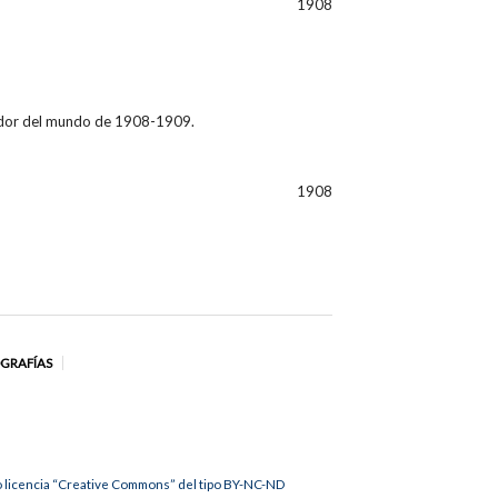
1908
ededor del mundo de 1908-1909.
1908
OGRAFÍAS
jo licencia “Creative Commons” del tipo BY-NC-ND