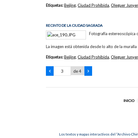
Etiquetas:
Beijing
,
Ciudad Prohibida
,
Oleguer Junye
RECINTO DE LA CIUDAD SAGRADA
Fotografía estereoscópica 
La imagen está obtenida desde lo alto de la muralla
Etiquetas:
Beijing
,
Ciudad Prohibida
,
Oleguer Junye
de 4
INICIO
Los textos y mapas interactivos del “Archivo Chi