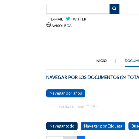
Saltar
al
contenido
E-MAIL
TWITTER
principal
AVISO LEGAL
INICIO
DOCUM
NAVEGAR POR LOS DOCUMENTOS (24 TOTA
Navegar por años
Fecha contiene "1895"
Navegar todo
Navegar por Etiqueta
Bus