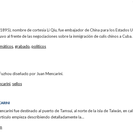
5), nombre de cortesía Li Qiu, fue embajador de China para los Estados U
uvo al frente de las negociaciones sobre la inmigración de culis chinos a Cuba.
omáticos
,
grabado
,
políticos
Fuzhou diseñado por Juan Mencarini.
carini
,
sellos
CARINI
carini fue destinado al puerto de Tamsui, al norte de la isla de Taiwán, en cal
 artículo empieza describiendo detalladamente la…
án