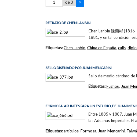
de 3
RETRATO DE CHEN LANBIN
Chen Lanbin 陳蘭彬 (1816–189
1881, y en tal condición est
Etiquetas:
Chen Lanbin
,
China en España
,
culis
,
dipl
SELLO DISEÑADO POR JUAN MENCARINI
Sello de medio céntimo de 
Etiquetas:
Fuzhou
,
Juan Men
FORMOSA. APUNTES PARA UN ESTUDIO, DE JUAN MEN
Entre 1885 y 1887, Juan Men
las Aduanas Imperiales. El
Etiquetas:
artículos
,
Formosa
,
Juan Mencarini
,
Taiw