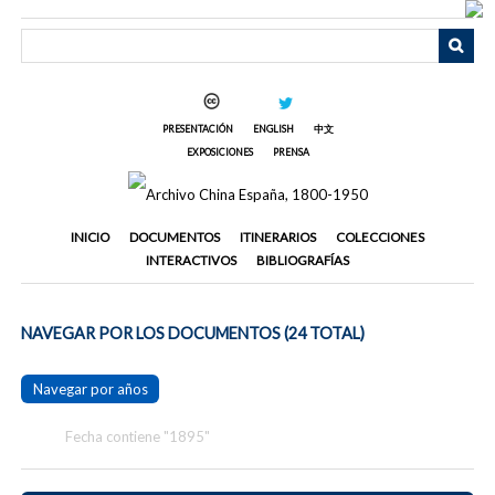
Saltar
al
contenido
principal
PRESENTACIÓN
ENGLISH
中文
EXPOSICIONES
PRENSA
INICIO
DOCUMENTOS
ITINERARIOS
COLECCIONES
INTERACTIVOS
BIBLIOGRAFÍAS
NAVEGAR POR LOS DOCUMENTOS (24 TOTAL)
Navegar por años
Fecha contiene "1895"