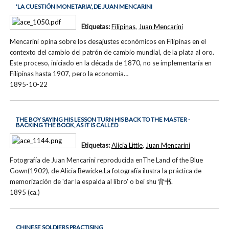
'LA CUESTIÓN MONETARIA', DE JUAN MENCARINI
Etiquetas:
Filipinas
,
Juan Mencarini
Mencarini opina sobre los desajustes económicos en Filipinas en el
contexto del cambio del patrón de cambio mundial, de la plata al oro.
Este proceso, iniciado en la década de 1870, no se implementaría en
Filipinas hasta 1907, pero la economía…
1895-10-22
THE BOY SAYING HIS LESSON TURN HIS BACK TO THE MASTER -
BACKING THE BOOK, AS IT IS CALLED
Etiquetas:
Alicia Little
,
Juan Mencarini
Fotografía de Juan Mencarini reproducida enThe Land of the Blue
Gown(1902), de Alicia Bewicke.La fotografía ilustra la práctica de
memorización de 'dar la espalda al libro' o bei shu 背书.
1895 (ca.)
CHINESE SOLDIERS PRACTISING