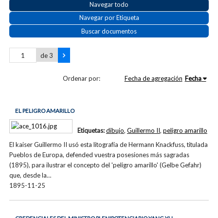
Navegar todo
Navegar por Etiqueta
Buscar documentos
de 3
Ordenar por:
Fecha de agregación
Fecha
EL PELIGRO AMARILLO
Etiquetas:
dibujo
,
Guillermo II
,
peligro amarillo
El kaiser Guillermo II usó esta litografía de Hermann Knackfuss, titulada
Pueblos de Europa, defended vuestra posesiones más sagradas
(1895), para ilustrar el concepto del 'peligro amarillo' (Gelbe Gefahr)
que, desde la…
1895-11-25