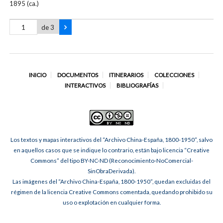
1895 (ca.)
de 3
INICIO
DOCUMENTOS
ITINERARIOS
COLECCIONES
INTERACTIVOS
BIBLIOGRAFÍAS
Los textos y mapas interactivos del “Archivo China-España, 1800-1950”, salvo
en aquellos casos que se indique lo contrario, están bajo licencia “Creative
Commons” del tipo BY-NC-ND (Reconocimiento-NoComercial-
SinObraDerivada).
Las imágenes del “Archivo China-España, 1800-1950”, quedan excluidas del
régimen de la licencia Creative Commons comentada, quedando prohibido su
uso o explotación en cualquier forma.