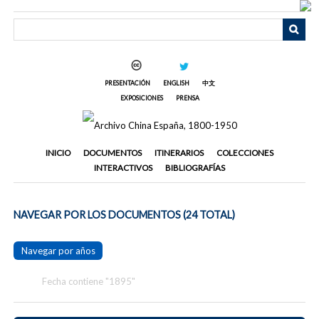
Saltar
al
contenido
principal
PRESENTACIÓN
ENGLISH
中文
EXPOSICIONES
PRENSA
INICIO
DOCUMENTOS
ITINERARIOS
COLECCIONES
INTERACTIVOS
BIBLIOGRAFÍAS
NAVEGAR POR LOS DOCUMENTOS (24 TOTAL)
Navegar por años
Fecha contiene "1895"