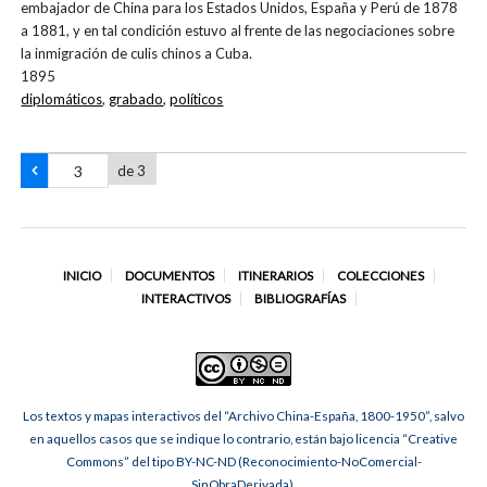
embajador de China para los Estados Unidos, España y Perú de 1878
a 1881, y en tal condición estuvo al frente de las negociaciones sobre
la inmigración de culis chinos a Cuba.
1895
diplomáticos
,
grabado
,
políticos
de 3
INICIO
DOCUMENTOS
ITINERARIOS
COLECCIONES
INTERACTIVOS
BIBLIOGRAFÍAS
Los textos y mapas interactivos del “Archivo China-España, 1800-1950”, salvo
en aquellos casos que se indique lo contrario, están bajo licencia “Creative
Commons” del tipo BY-NC-ND (Reconocimiento-NoComercial-
SinObraDerivada).