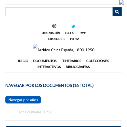
Saltar
al
contenido
principal
PRESENTACIÓN
ENGLISH
中文
EXPOSICIONES
PRENSA
INICIO
DOCUMENTOS
ITINERARIOS
COLECCIONES
INTERACTIVOS
BIBLIOGRAFÍAS
NAVEGAR POR LOS DOCUMENTOS (16 TOTAL)
Navegar por años
Fecha contiene "1926"