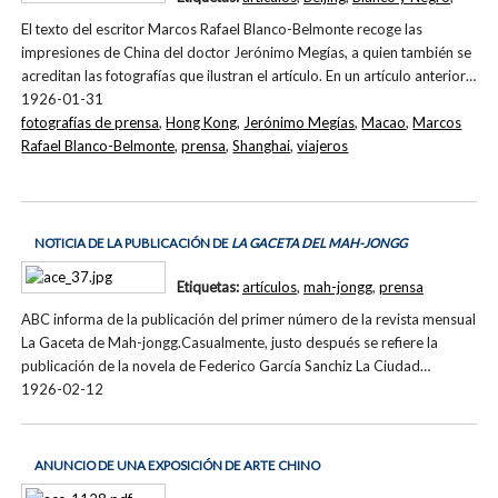
El texto del escritor Marcos Rafael Blanco-Belmonte recoge las
impresiones de China del doctor Jerónimo Megías, a quien también se
acreditan las fotografías que ilustran el artículo. En un artículo anterior…
1926-01-31
fotografías de prensa
,
Hong Kong
,
Jerónimo Megías
,
Macao
,
Marcos
Rafael Blanco-Belmonte
,
prensa
,
Shanghai
,
viajeros
NOTICIA DE LA PUBLICACIÓN DE
LA GACETA DEL MAH-JONGG
Etiquetas:
artículos
,
mah-jongg
,
prensa
ABC informa de la publicación del primer número de la revista mensual
La Gaceta de Mah-jongg.Casualmente, justo después se refiere la
publicación de la novela de Federico García Sanchiz La Ciudad…
1926-02-12
ANUNCIO DE UNA EXPOSICIÓN DE ARTE CHINO