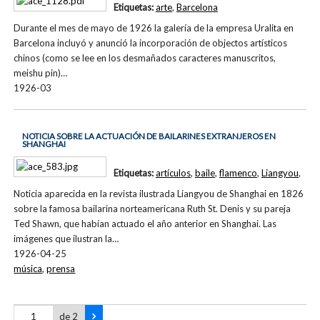
Etiquetas:
arte
,
Barcelona
Durante el mes de mayo de 1926 la galería de la empresa Uralita en
Barcelona incluyó y anunció la incorporación de objectos artísticos
chinos (como se lee en los desmañados caracteres manuscritos,
meishu pin)…
1926-03
NOTICIA SOBRE LA ACTUACIÓN DE BAILARINES EXTRANJEROS EN
SHANGHAI
Etiquetas:
artículos
,
baile
,
flamenco
,
Liangyou
,
Noticia aparecida en la revista ilustrada Liangyou de Shanghai en 1826
sobre la famosa bailarina norteamericana Ruth St. Denis y su pareja
Ted Shawn, que habían actuado el año anterior en Shanghai. Las
imágenes que ilustran la…
1926-04-25
música
,
prensa
de 2