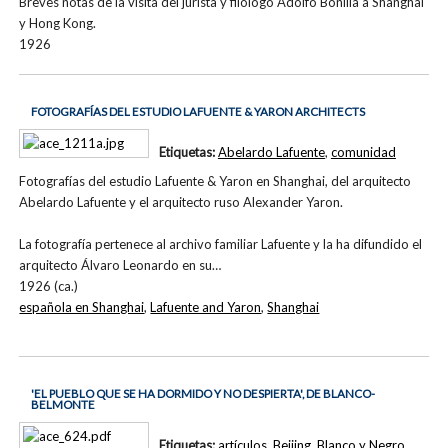
Breves notas de la visita del jurista y filólogo Adolfo Bonilla a Shanghai
y Hong Kong.
1926
FOTOGRAFÍAS DEL ESTUDIO LAFUENTE & YARON ARCHITECTS
Etiquetas:
Abelardo Lafuente
,
comunidad
Fotografías del estudio Lafuente & Yaron en Shanghai, del arquitecto
Abelardo Lafuente y el arquitecto ruso Alexander Yaron.
La fotografía pertenece al archivo familiar Lafuente y la ha difundido el
arquitecto Álvaro Leonardo en su…
1926 (ca.)
española en Shanghai
,
Lafuente and Yaron
,
Shanghai
'EL PUEBLO QUE SE HA DORMIDO Y NO DESPIERTA', DE BLANCO-
BELMONTE
Etiquetas:
artículos
,
Beijing
,
Blanco y Negro
,