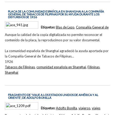
PLACA DE LA COMUNIDAD ESPAÑOLA EN SHANGHAI A LA COMPAÑÍA
GENERAL DE TABACOS DE FILIPINAS POR SU AYUDA DURANTE LOS
DISTURBIOS DE 1926
Etiquetas:
Blas de Lezo
,
Compañía General de
Aunque la calidad de la copia digitalizada no permite reconocer el
contenido de la placa, la reproducimos por su valor documental.
La comunidad española de Shanghai agradeció la ayuda aportada por
la Compañía General de Tabacos de Filipinas…
1926
Tabacos de Filipinas
,
comunidad española en Shanghai
,
Filipinas
,
Shanghai
FRAGMENTO DE 'VIAJE A LOS ESTADOS UNIDOS DE AMÉRICA Y AL
ORIENTE', DE ADOLFO BONILLA
Etiquetas:
Adolfo Bonilla
,
viajeros
,
viajes