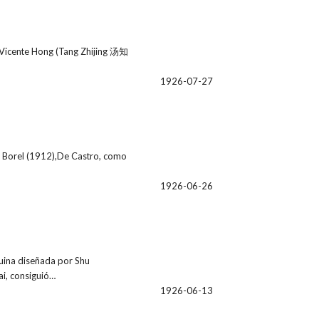
ro Vicente Hong (Tang Zhijing 汤知
1926-07-27
ri Borel (1912),De Castro, como
1926-06-26
quina diseñada por Shu
i, consiguió…
1926-06-13