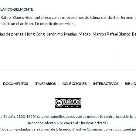
DE BLANCO-BELMONTE
os Rafael Blanco-Belmonte recoge las impresiones de China del doctor Jerónim
 ilustran el artículo. En un artículo anterior…
fías de prensa
,
Hong Kong
,
Jerónimo Megías
,
Macao
,
Marcos Rafael Blanco-B
DOCUMENTOS
ITINERARIOS
COLECCIONES
INTERACTIVOS
BIBLI
na-España, 1800-1950”, salvo en aquellos casos que se indique lo contrario, están ba
(Reconocimiento-NoComercial-SinObraDerivada).
, quedan excluidas del régimen de la licencia Creative Commons comentada, quedando