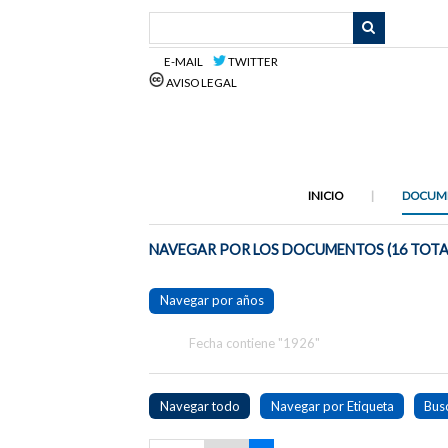
Saltar
al
contenido
E-MAIL
TWITTER
principal
AVISO LEGAL
INICIO
DOCUM
NAVEGAR POR LOS DOCUMENTOS (16 TOTA
Navegar por años
Fecha contiene "1926"
Navegar todo
Navegar por Etiqueta
Bus