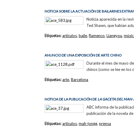
NOTICIA SOBRE LA ACTUACIÓN DE BAILARINES EXTR
Noticia aparecida en la rev
Ted Shawn, que habían actua
Etiquetas:
artículos
,
baile
,
flamenco
,
Liangyou
,
músic
ANUNCIO DE UNA EXPOSICIÓN DE ARTE CHINO
Durante el mes de mayo de 1
chinos (como se lee en los
Etiquetas:
arte
,
Barcelona
NOTICIA DE LA PUBLICACIÓN DE
LA GACETA DEL MAH
ABC informa de la publicac
publicación de la novela d
Etiquetas:
artículos
,
mah-jongg
,
prensa