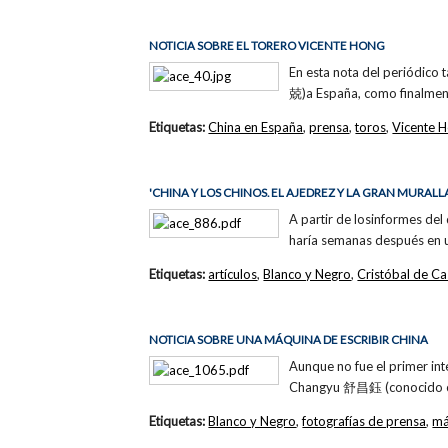
NOTICIA SOBRE EL TORERO VICENTE HONG
En esta nota del periódico 
兢)a España, como finalment
Etiquetas:
China en España
,
prensa
,
toros
,
Vicente 
'CHINA Y LOS CHINOS. EL AJEDREZ Y LA GRAN MURALLA
A partir de losinformes de
haría semanas después en un
Etiquetas:
artículos
,
Blanco y Negro
,
Cristóbal de Ca
NOTICIA SOBRE UNA MÁQUINA DE ESCRIBIR CHINA
Aunque no fue el primer int
Changyu 舒昌鈺 (conocido co
Etiquetas:
Blanco y Negro
,
fotografías de prensa
,
má