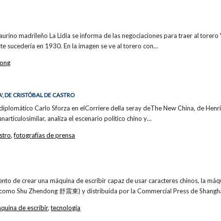
taurino madrileño La Lidia se informa de las negociaciones para traer al tore
e sucedería en 1930. En la imagen se ve al torero con…
Hong
', DE CRISTÓBAL DE CASTRO
l diplomático Carlo Sforza en elCorriere della seray deThe New China, de Hen
artículosimilar, analiza el escenario político chino y…
stro
,
fotografías de prensa
ento de crear una máquina de escribir capaz de usar caracteres chinos, la má
mo Shu Zhendong 舒震東) y distribuida por la Commercial Press de Shangha
quina de escribir
,
tecnología