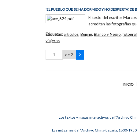
'EL PUEBLO QUE SE HA DORMIDO Y NO DESPIERTA', 
El texto del escritor Marc
acreditan las fotografías que
Etiquetas:
artículos
,
Beijing
,
Blanco y Negro
,
fotogra
viajeros
de 2
INICIO
Los textos y mapas interactivos del “Archivo Chi
Las imágenes del “Archivo China-España, 1800-1950”