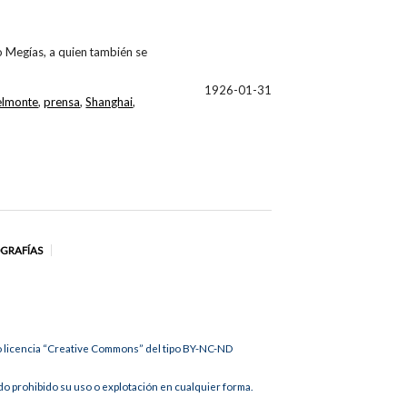
o Megías, a quien también se
1926-01-31
elmonte
,
prensa
,
Shanghai
,
OGRAFÍAS
jo licencia “Creative Commons” del tipo BY-NC-ND
 prohibido su uso o explotación en cualquier forma.