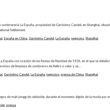
la sombrerería La España, propiedad de Gerónimo Candel, en Shanghai, situa
ational Settlement.
ai
,
España en China
,
Gerónimo Candel
,
La España
,
negocios
,
Shanghai
a España con ocasión de las fiestas de Navidad de 1926, en el que se detalla 
ervicios de limpieza de sombreros de fieltro o velur y se…
ai
,
Gerónimo Candel
,
La España
,
negocios
,
prensa de China
,
Shanghai
uegos de mah-jongg de celuloide, durante el momento álgido de la moda por e
ngg
,
prensa