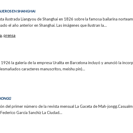
ANJEROS EN SHANGHAI
ista ilustrada Liangyou de Shanghai en 1826 sobre la famosa bailarina norteame
do el año anterior en Shanghai. Las imágenes que ilustran la…
a
,
prensa
926 la galería de la empresa Uralita en Barcelona incluyó y anunció la incorp
 desmañados caracteres manuscritos, meishu pin)…
-JONGG
ión del primer número de la revista mensual La Gaceta de Mah-jongg.Casualmen
e Federico García Sanchiz La Ciudad…