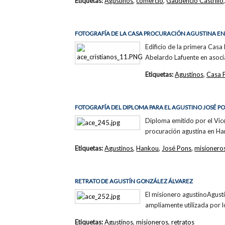
Etiquetas:
Agustinos
,
comercio
,
Gaudencio Castrillo
FOTOGRAFÍA DE LA CASA PROCURACIÓN AGUSTINA E
Edificio de la primera Casa
Abelardo Lafuente en asoci
Etiquetas:
Agustinos
,
Casa 
FOTOGRAFÍA DEL DIPLOMA PARA EL AGUSTINO JOSÉ P
Diploma emitido por el Vi
procuración agustina en Ha
Etiquetas:
Agustinos
,
Hankou
,
José Pons
,
misionero
RETRATO DE AGUSTÍN GONZÁLEZ ÁLVAREZ
El misionero agustinoAgust
ampliamente utilizada por l
Etiquetas:
Agustinos
,
misioneros
,
retratos