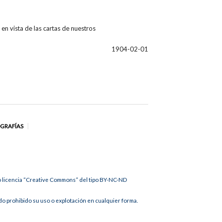
 en vista de las cartas de nuestros
1904-02-01
OGRAFÍAS
jo licencia “Creative Commons” del tipo BY-NC-ND
 prohibido su uso o explotación en cualquier forma.