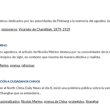
ísticos dedicados por las autoridades de Pinkiang a la memoria del agustino Ju
,
misioneros
,
Vicariato de Changhteh. 1879-1929
ERINO
s agustinos, el artículo de Nicolás Merino destaca por su conocimiento de la re
rincipios de siglo, un contexto que resume de manera efectiva y realista.
Merino
,
prensa
,
reformas
ECCIÓN A CIUDADANOS CHINOS
 en el North-China Daily News el día 8, inició una polémica pública sobre la ve
 Shanghai que se extendería…
nacionalizados
,
Nicolás Merino
,
prensa de China
,
protegidos
,
Shanghai