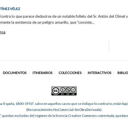
RTÍNEZ VÉLEZ
"contra lo que parece deducirse de un notable folleto del Sr. Antón del Olmet y
amente la existencia de un peligro amarillo, que "consiste…
nsa
DOCUMENTOS
ITINERARIOS
COLECCIONES
INTERACTIVOS
BIBLI
na-España, 1800-1950”, salvo en aquellos casos que se indique lo contrario, están ba
(Reconocimiento-NoComercial-SinObraDerivada).
, quedan excluidas del régimen de la licencia Creative Commons comentada, quedando