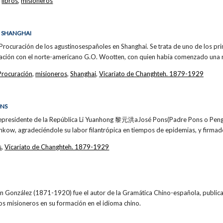
,
libros
,
misioneros
N SHANGHAI
 Procuración de los agustinosespañoles en Shanghai. Se trata de uno de los pr
ación con el norte-americano G.O. Wootten, con quien había comenzado una 
Procuración
,
misioneros
,
Shanghai
,
Vicariato de Changhteh. 1879-1929
ONS
cepresidente de la República Li Yuanhong 黎元洪aJosé Pons(Padre Pons o Peng
nkow, agradeciéndole su labor filantrópica en tiempos de epidemias, y firmad
s
,
Vicariato de Changhteh. 1879-1929
ín González (1871-1920) fue el autor de la Gramática Chino-española, public
os misioneros en su formación en el idioma chino.