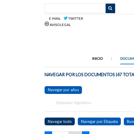
Saltar
al
contenido
E-MAIL
TWITTER
principal
AVISO LEGAL
INICIO
DOCUM
NAVEGAR POR LOS DOCUMENTOS (47 TOTA
Navegar por años
Etiquetas: Agustinos
Navegar todo
Navegar por Etiqueta
Bus