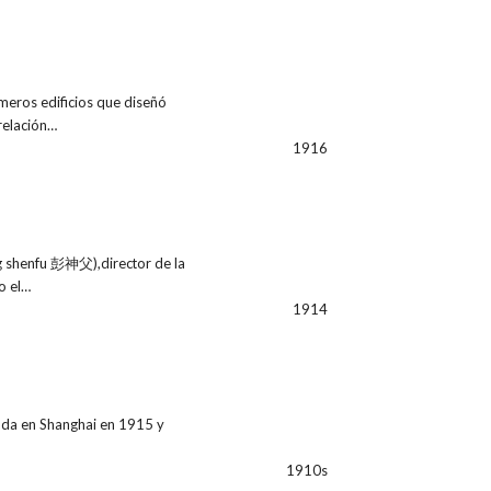
imeros edificios que diseñó
relación…
1916
 shenfu 彭神父),director de la
o el…
1914
ada en Shanghai en 1915 y
1910s