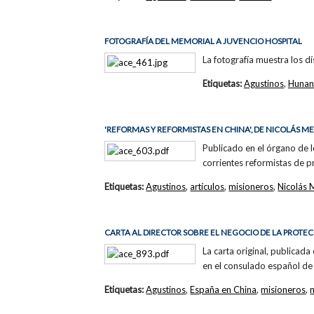
FOTOGRAFÍA DEL MEMORIAL A JUVENCIO HOSPITAL
La fotografía muestra los d
Etiquetas:
Agustinos
,
Hunan
'REFORMAS Y REFORMISTAS EN CHINA', DE NICOLÁS M
Publicado en el órgano de lo
corrientes reformistas de p
Etiquetas:
Agustinos
,
artículos
,
misioneros
,
Nicolás 
CARTA AL DIRECTOR SOBRE EL NEGOCIO DE LA PROT
La carta original, publicada
en el consulado español de
Etiquetas:
Agustinos
,
España en China
,
misioneros
,