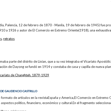
ia, Palencia, 12 de febrero de 1870 - Manila, 19 de febrero de 1945) fue pro
910 a 1926 y autor de El Comercio en Extremo Oriente(1918), una exhaustiv
os
,
retratos
maba parte del distrito de Lixian, que a su vez integraba el Vicariato Apostóli
tación de Dayong se fundó en 1914 y constaba de casa y capilla de nueva pla
icariato de Changhteh. 1879-1929
, DE GAUDENCIO CASTRILLO
 formato de artículos en la revistaEspaña y America,El Comercio en Extremo O
 aspectos político, financiero, económico y cultural.En el fragmento seleccio