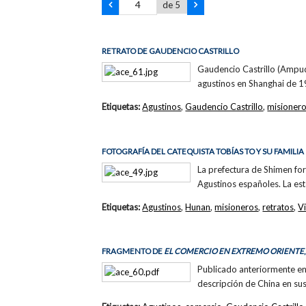
de 5
RETRATO DE GAUDENCIO CASTRILLO
Gaudencio Castrillo (Ampud
agustinos en Shanghai de 1
Etiquetas:
Agustinos
,
Gaudencio Castrillo
,
misioner
FOTOGRAFÍA DEL CATEQUISTA TOBÍAS TO Y SU FAMILIA
La prefectura de Shimen for
Agustinos españoles. La es
Etiquetas:
Agustinos
,
Hunan
,
misioneros
,
retratos
,
V
FRAGMENTO DE
EL COMERCIO EN EXTREMO ORIENTE
Publicado anteriormente en
descripción de China en sus