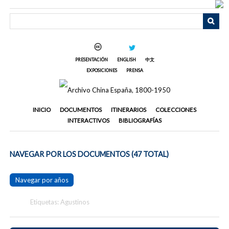
Saltar
al
contenido
principal
PRESENTACIÓN
ENGLISH
中文
EXPOSICIONES
PRENSA
INICIO
DOCUMENTOS
ITINERARIOS
COLECCIONES
INTERACTIVOS
BIBLIOGRAFÍAS
NAVEGAR POR LOS DOCUMENTOS (47 TOTAL)
Navegar por años
Etiquetas: Agustinos