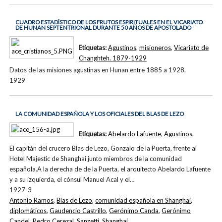
CUADRO ESTADÍSTICO DE LOS FRUTOS ESPIRITUALES EN EL VICARIATO
DE HUNAN SEPTENTRIONAL DURANTE 50 AÑOS DE APOSTOLADO
Etiquetas:
Agustinos
,
misioneros
,
Vicariato de
Changhteh. 1879-1929
Datos de las misiones agustinas en Hunan entre 1885 a 1928.
1929
LA COMUNIDAD ESPAÑOLA Y LOS OFICIALES DEL BLAS DE LEZO
Etiquetas:
Abelardo Lafuente
,
Agustinos
,
El capitán del crucero Blas de Lezo, Gonzalo de la Puerta, frente al
Hotel Majestic de Shanghai junto miembros de la comunidad
española.A la derecha de de la Puerta, el arquitecto Abelardo Lafuente
y a su izquierda, el cónsul Manuel Acal y el…
1927-3
Antonio Ramos
,
Blas de Lezo
,
comunidad española en Shanghai
,
diplomáticos
,
Gaudencio Castrillo
,
Gerónimo Canda
,
Gerónimo
Candel
,
Pedro Cerezal
,
Sanzetti
,
Shanghai