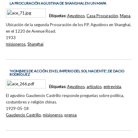
LA PROCURACIÓN AGUSTINA DE SHANGHAI, EN UN MAPA
Etiquetas:
Agustinos
,
Casa Procuración
,
Mapa
,
Ubicación de la segunda Procuración de los P.P. Agustinos en Shanghai,
en el 1220 de Avenue Road.
1933
misioneros
,
Shanghai
'HOMBRES DE ACCIÓN. EN EL IMPERIO DEL SOL NACIENTE', DE DACIO
RODRÍGUEZ
Etiquetas:
Agustinos
,
artículos
,
entrevista
,
El agustino Gaudencio Castrillo responde preguntas sobre política,
costumbres y religión chinas.
1929-05-18
Gaudencio Castrillo
,
misioneros
,
prensa