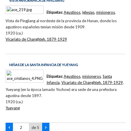
VISTA PANORÁMICA DE PINGJIANG
Etiquetas:
Agustinos
,
iglesias
,
misioneros
,
Vista de Pingjiang al nordeste de la provincia de Hunan, donde los
agustinos españoles tenían misión desde 1909.
1920 (ca.)
Vicariato de Changhteh. 1879-1929
NIÑAS DE LA SANTA INFANCIA DE YUEYANG
Etiquetas:
Agustinos
,
misioneros
,
Santa
Infancia
,
Vicariato de Changhteh. 1879-1929
,
Yueyang (en la época lamado Yochow) era sede de una prefectura
agustina desde 1897.
1920 (ca.)
Yueyang
de 5