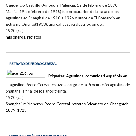
Gaudencio Castrillo (Ampudia, Palencia, 12 de febrero de 1870 -
Manila, 19 de febrero de 1945) fue procurador de la casa de los
agustinos en Shanghai de 1910 a 1926 y autor de El Comercio en
Extremo Oriente(1918), una exhaustiva descripción de…
1920 (ca.)
misioneros
,
retratos
RETRATO DE PEDRO CEREZAL
Etiquetas:
Agustinos
,
comunidad española en
El agustino Pedro Cerezal estuvo a cargo de la Procuración agustina de
Shanghai a final de los años treinta.
1920 (ca.)
Shanghai
,
misioneros
,
Pedro Cerezal
,
retratos
,
Vicariato de Changhteh.
1879-1929