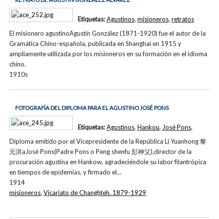
Etiquetas:
Agustinos
,
misioneros
,
retratos
El misionero agustinoAgustín González (1871-1920) fue el autor de la
Gramática Chino-española, publicada en Shanghai en 1915 y
ampliamente utilizada por los misioneros en su formación en el idioma
chino.
1910s
FOTOGRAFÍA DEL DIPLOMA PARA EL AGUSTINO JOSÉ PONS
Etiquetas:
Agustinos
,
Hankou
,
José Pons
,
Diploma emitido por el Vicepresidente de la República Li Yuanhong 黎
元洪aJosé Pons(Padre Pons o Peng shenfu 彭神父),director de la
procuración agustina en Hankow, agradeciéndole su labor filantrópica
en tiempos de epidemias, y firmado el…
1914
misioneros
,
Vicariato de Changhteh. 1879-1929