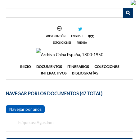
Saltar
al
contenido
principal
PRESENTACIÓN
ENGLISH
中文
EXPOSICIONES
PRENSA
INICIO
DOCUMENTOS
ITINERARIOS
COLECCIONES
INTERACTIVOS
BIBLIOGRAFÍAS
NAVEGAR POR LOS DOCUMENTOS (47 TOTAL)
Navegar por años
Etiquetas: Agustinos