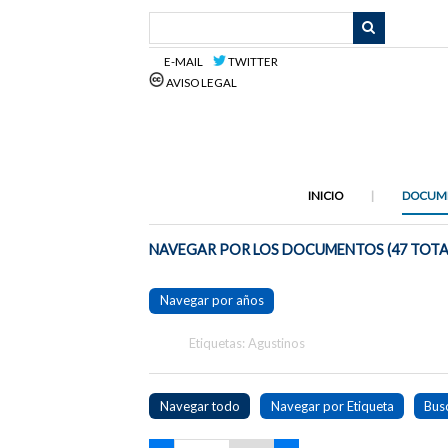
Saltar
al
contenido
E-MAIL
TWITTER
principal
AVISO LEGAL
INICIO
DOCUM
NAVEGAR POR LOS DOCUMENTOS (47 TOTA
Navegar por años
Etiquetas: Agustinos
Navegar todo
Navegar por Etiqueta
Bus