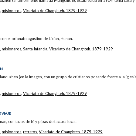
izhen (anteriormente llamada Mungchishi), establecida en 1904, tenía casa y 
,
misioneros
,
Vicariato de Changhteh. 1879-1929
con el orfanato agustino de Lixian, Hunan.
,
misioneros
,
Santa Infancia
,
Vicariato de Changhteh. 1879-1929
AN
ianduzhen (en la imagen, con un grupo de cristianos posando frente a la iglesia
,
misioneros
,
Vicariato de Changhteh. 1879-1929
 VIAJE
an, con tazas de té y pipas de factura local.
,
misioneros
,
retratos
,
Vicariato de Changhteh. 1879-1929