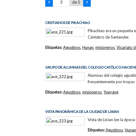
de 5
CRISTIANOS DE PIKACHIAO
Pikachiao era un pequeña es
Cántabro de Santander.
Etiquetas:
Agustinos
,
Hunan
,
misioneros
,
Vicariato
GRUPO DE ALUMNAS DEL COLEGIO CATÓLICO HACIEN
Alumnas del colegio agusti
frecuentemente por tropas
Etiquetas:
Agustinos
,
misioneros
,
Yueyang
VISTA PANORÁMICA DE LA CIUDAD DE LIXIAN
Vista de Lixian (en la époc
Etiquetas:
Agustinos
,
Hunan