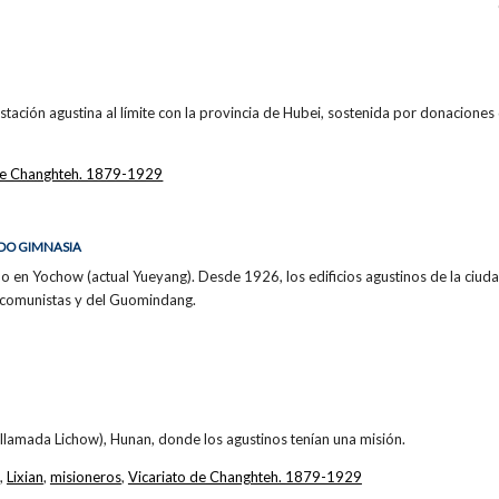
tación agustina al límite con la provincia de Hubei, sostenida por donaciones
 de Changhteh. 1879-1929
DO GIMNASIA
no en Yochow (actual Yueyang). Desde 1926, los edificios agustinos de la ciu
 comunistas y del Guomindang.
a llamada Lichow), Hunan, donde los agustinos tenían una misión.
,
Lixian
,
misioneros
,
Vicariato de Changhteh. 1879-1929