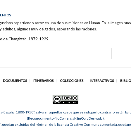
IENTOS
gustinos repartiendo arroz en una de sus misiones en Hunan. En la imagen pue
 y adultos, algunos muy delgados, esperando las raciones.
ato de Changhteh. 1879-1929
DOCUMENTOS
ITINERARIOS
COLECCIONES
INTERACTIVOS
BIBLI
na-España, 1800-1950”, salvo en aquellos casos que se indique lo contrario, están ba
(Reconocimiento-NoComercial-SinObraDerivada).
, quedan excluidas del régimen de la licencia Creative Commons comentada, quedando