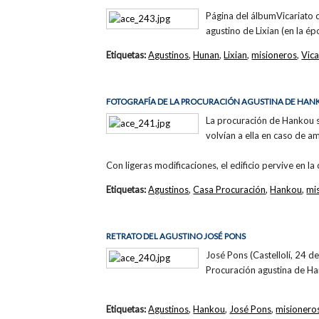
Página del álbumVicariato d
agustino de Lixian (en la ép
Etiquetas:
Agustinos
,
Hunan
,
Lixian
,
misioneros
,
Vic
FOTOGRAFÍA DE LA PROCURACIÓN AGUSTINA DE HA
La procuración de Hankou s
volvían a ella en caso de 
Con ligeras modificaciones, el edificio pervive en l
Etiquetas:
Agustinos
,
Casa Procuración
,
Hankou
,
mi
RETRATO DEL AGUSTINO JOSÉ PONS
José Pons (Castellolí, 24 d
Procuración agustina de H
Etiquetas:
Agustinos
,
Hankou
,
José Pons
,
misionero