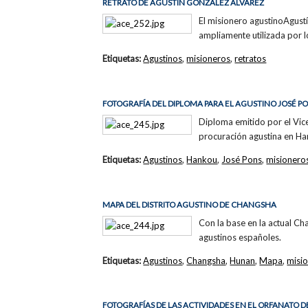
RETRATO DE AGUSTÍN GONZÁLEZ ÁLVAREZ
El misionero agustinoAgust
ampliamente utilizada por l
Etiquetas:
Agustinos
,
misioneros
,
retratos
FOTOGRAFÍA DEL DIPLOMA PARA EL AGUSTINO JOSÉ P
Diploma emitido por el Vi
procuración agustina en Ha
Etiquetas:
Agustinos
,
Hankou
,
José Pons
,
misionero
MAPA DEL DISTRITO AGUSTINO DE CHANGSHA
Con la base en la actual Ch
agustinos españoles.
Etiquetas:
Agustinos
,
Changsha
,
Hunan
,
Mapa
,
misi
FOTOGRAFÍAS DE LAS ACTIVIDADES EN EL ORFANATO DE