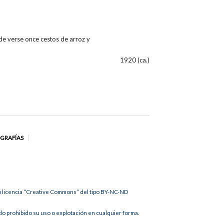
de verse once cestos de arroz y
1920 (ca.)
OGRAFÍAS
jo licencia “Creative Commons” del tipo BY-NC-ND
 prohibido su uso o explotación en cualquier forma.