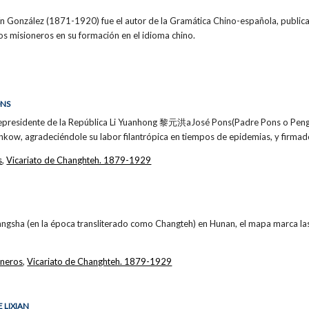
ín González (1871-1920) fue el autor de la Gramática Chino-española, public
os misioneros en su formación en el idioma chino.
ONS
cepresidente de la República Li Yuanhong 黎元洪aJosé Pons(Padre Pons o Peng
nkow, agradeciéndole su labor filantrópica en tiempos de epidemias, y firmad
s
,
Vicariato de Changhteh. 1879-1929
angsha (en la época transliterado como Changteh) en Hunan, el mapa marca las
oneros
,
Vicariato de Changhteh. 1879-1929
 LIXIAN