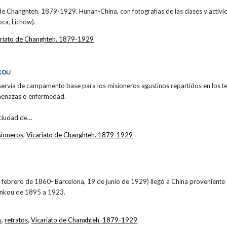
e Changhteh. 1879-1929. Hunan-China, con fotografías de las clases y activid
oca, Lichow).
ariato de Changhteh. 1879-1929
NKOU
ervía de campamento base para los misioneros agustinos repartidos en los ter
amenazas o enfermedad.
a ciudad de…
sioneros
,
Vicariato de Changhteh. 1879-1929
e febrero de 1860- Barcelona, 19 de junio de 1929) llegó a China proveniente d
ankou de 1895 a 1923.
s
,
retratos
,
Vicariato de Changhteh. 1879-1929