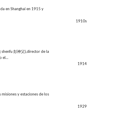
ada en Shanghai en 1915 y
1910s
 shenfu 彭神父),director de la
o el…
1914
 misiones y estaciones de los
1929