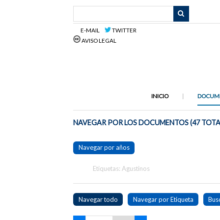
Saltar
al
contenido
E-MAIL
TWITTER
principal
AVISO LEGAL
INICIO
DOCUM
NAVEGAR POR LOS DOCUMENTOS (47 TOTA
Navegar por años
Etiquetas: Agustinos
Navegar todo
Navegar por Etiqueta
Bus