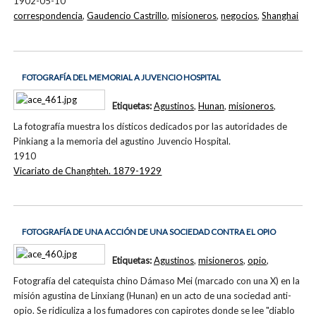
1902-05-10
correspondencia
,
Gaudencio Castrillo
,
misioneros
,
negocios
,
Shanghai
FOTOGRAFÍA DEL MEMORIAL A JUVENCIO HOSPITAL
Etiquetas:
Agustinos
,
Hunan
,
misioneros
,
La fotografía muestra los dísticos dedicados por las autoridades de
Pinkiang a la memoria del agustino Juvencio Hospital.
1910
Vicariato de Changhteh. 1879-1929
FOTOGRAFÍA DE UNA ACCIÓN DE UNA SOCIEDAD CONTRA EL OPIO
Etiquetas:
Agustinos
,
misioneros
,
opio
,
Fotografía del catequista chino Dámaso Mei (marcado con una X) en la
misión agustina de Linxiang (Hunan) en un acto de una sociedad anti-
opio. Se ridiculiza a los fumadores con capirotes donde se lee "diablo