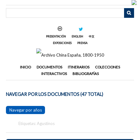
Saltar
al
contenido
principal
PRESENTACIÓN
ENGLISH
中文
EXPOSICIONES
PRENSA
INICIO
DOCUMENTOS
ITINERARIOS
COLECCIONES
INTERACTIVOS
BIBLIOGRAFÍAS
NAVEGAR POR LOS DOCUMENTOS (47 TOTAL)
Navegar por años
Etiquetas: Agustinos