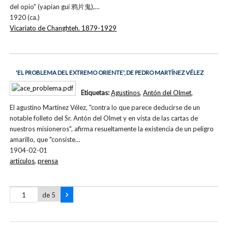
del opio" (yapian gui 鸦片鬼),…
1920 (ca.)
Vicariato de Changhteh. 1879-1929
'EL PROBLEMA DEL EXTREMO ORIENTE', DE PEDRO MARTÍNEZ VÉLEZ
Etiquetas:
Agustinos
,
Antón del Olmet
,
El agustino Martínez Vélez, "contra lo que parece deducirse de un
notable folleto del Sr. Antón del Olmet y en vista de las cartas de
nuestros misioneros", afirma resueltamente la existencia de un peligro
amarillo, que "consiste…
1904-02-01
artículos
,
prensa
de 5