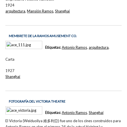
1924
arquitectura
,
Mansión Ramos
,
Shanghai
MEMBRETE DE LA RAMOS AMUSEMENT CO.
Etiquetas:
Antonio Ramos
,
arquitectura
,
Carta
1927
Shanghai
FOTOGRAFÍA DEL VICTORIA THEATRE
Etiquetas:
Antonio Ramos
,
Shanghai
El Victoria (Weiduoliya 維多利亞) fue uno de los cines construidos para
Antonio Ramos en elen el número 24 de la actual Haining Lu.