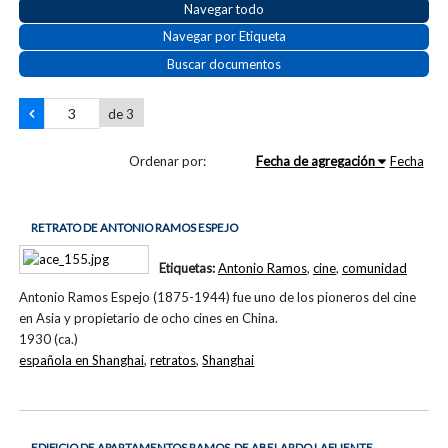
Navegar todo
Navegar por Etiqueta
Buscar documentos
de 3
Ordenar por:
Fecha de agregación
Fecha
RETRATO DE ANTONIO RAMOS ESPEJO
Etiquetas:
Antonio Ramos
,
cine
,
comunidad
Antonio Ramos Espejo (1875-1944) fue uno de los pioneros del cine
en Asia y propietario de ocho cines en China.
1930 (ca.)
española en Shanghai
,
retratos
,
Shanghai
EDIFICIO DE APARTAMENTOS RAMOS, DE ABELARDO LAFUENTE