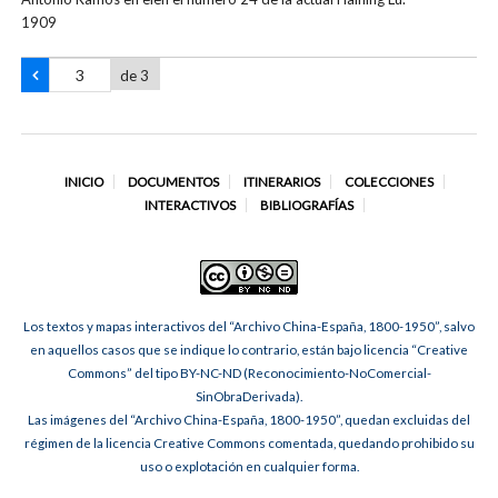
1909
de 3
INICIO
DOCUMENTOS
ITINERARIOS
COLECCIONES
INTERACTIVOS
BIBLIOGRAFÍAS
Los textos y mapas interactivos del “Archivo China-España, 1800-1950”, salvo
en aquellos casos que se indique lo contrario, están bajo licencia “Creative
Commons” del tipo BY-NC-ND (Reconocimiento-NoComercial-
SinObraDerivada).
Las imágenes del “Archivo China-España, 1800-1950”, quedan excluidas del
régimen de la licencia Creative Commons comentada, quedando prohibido su
uso o explotación en cualquier forma.