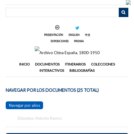
Saltar
al
contenido
principal
PRESENTACIÓN
ENGLISH
中文
EXPOSICIONES
PRENSA
INICIO
DOCUMENTOS
ITINERARIOS
COLECCIONES
INTERACTIVOS
BIBLIOGRAFÍAS
NAVEGAR POR LOS DOCUMENTOS (25 TOTAL)
Navegar por años
Etiquetas: Antonio Ramos