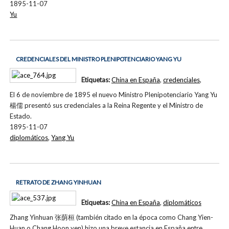
1895-11-07
Yu
CREDENCIALES DEL MINISTRO PLENIPOTENCIARIO YANG YU
Etiquetas:
China en España
,
credenciales
,
El 6 de noviembre de 1895 el nuevo Ministro Plenipotenciario Yang Yu
楊儒 presentó sus credenciales a la Reina Regente y el Ministro de
Estado.
1895-11-07
diplomáticos
,
Yang Yu
RETRATO DE ZHANG YINHUAN
Etiquetas:
China en España
,
diplomáticos
Zhang Yinhuan 张荫桓 (también citado en la época como Chang Yien-
Huan o Chang Hoon yen) hizo una breve estancia en España entre