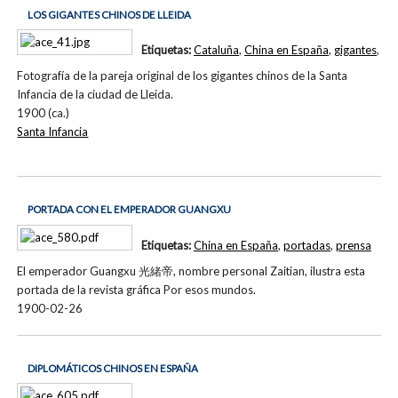
LOS GIGANTES CHINOS DE LLEIDA
Etiquetas:
Cataluña
,
China en España
,
gigantes
,
Fotografía de la pareja original de los gigantes chinos de la Santa
Infancia de la ciudad de Lleida.
1900 (ca.)
Santa Infancia
PORTADA CON EL EMPERADOR GUANGXU
Etiquetas:
China en España
,
portadas
,
prensa
El emperador Guangxu 光緒帝, nombre personal Zaitian, ilustra esta
portada de la revista gráfica Por esos mundos.
1900-02-26
DIPLOMÁTICOS CHINOS EN ESPAÑA