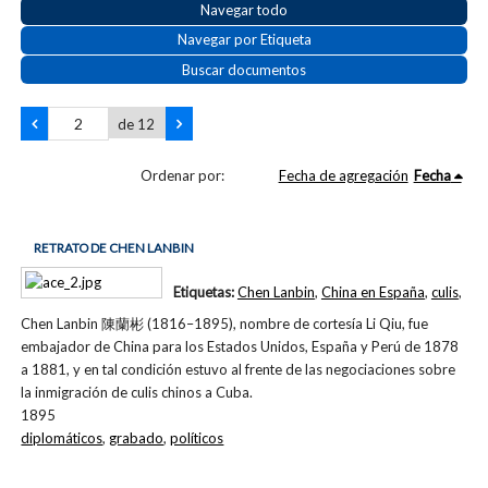
Navegar todo
Navegar por Etiqueta
Buscar documentos
de 12
Ordenar por:
Fecha de agregación
Fecha
RETRATO DE CHEN LANBIN
Etiquetas:
Chen Lanbin
,
China en España
,
culis
,
Chen Lanbin 陳蘭彬 (1816–1895), nombre de cortesía Li Qiu, fue
embajador de China para los Estados Unidos, España y Perú de 1878
a 1881, y en tal condición estuvo al frente de las negociaciones sobre
la inmigración de culis chinos a Cuba.
1895
diplomáticos
,
grabado
,
políticos