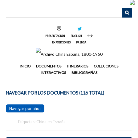
Saltar
al
contenido
principal
PRESENTACIÓN
ENGLISH
中文
EXPOSICIONES
PRENSA
INICIO
DOCUMENTOS
ITINERARIOS
COLECCIONES
INTERACTIVOS
BIBLIOGRAFÍAS
NAVEGAR POR LOS DOCUMENTOS (116 TOTAL)
Navegar por años
Etiquetas: China en España