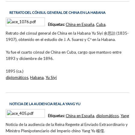
RETRATO DEL CÓNSUL GENERAL DE CHINA EN LA HABANA
Etiquetas:
China en España
,
Cuba
,
Retrato del cónsul general de China en la Habana Yu Siyi 余思詒 (1835-
1907), obtenido en el estudio de J. A. Suarez y Cª en la Habana.
Yu fue el cuarto cónsul de China en Cuba, cargo que mantuvo entre
1893 y diciembre de 1896.
1895 (ca.)
diplomáticos
,
Habana
,
Yu Siyi
NOTICIA DE LA AUDIENCIA REAL A YANG YU
Etiquetas:
China en España
,
diplomáticos
,
Yang
Noticia de la audiencia de la Reina Regente al Enviado Extraordinario y
Ministro Plenipotenciario del Imperio chino Yang Yu 楊儒.