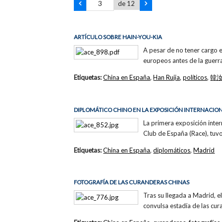
de 12
ARTÍCULO SOBRE HAIN-YOU-KIA
A pesar de no tener cargo e
europeos antes de la guerra
Etiquetas:
China en España
,
Han Rujia
,
políticos
,
韓
DIPLOMÁTICO CHINO EN LA EXPOSICIÓN INTERNACI
La primera exposición inte
Club de España (Race), tuv
Etiquetas:
China en España
,
diplomáticos
,
Madrid
FOTOGRAFÍA DE LAS CURANDERAS CHINAS
Tras su llegada a Madrid, e
convulsa estadía de las cur