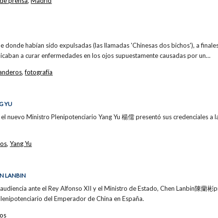
 de prensa
,
Madrid
e donde habían sido expulsadas (las llamadas 'Chinesas dos bichos'), a finale
dicaban a curar enfermedades en los ojos supuestamente causadas por un…
anderos
,
fotografía
G YU
el nuevo Ministro Plenipotenciario Yang Yu 楊儒 presentó sus credenciales a la
cos
,
Yang Yu
EN LANBIN
audiencia ante el Rey Alfonso XII y el Ministro de Estado, Chen Lanbin陳蘭彬pr
lenipotenciario del Emperador de China en España.
cos