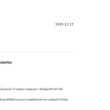
1929-12-17
OGRAFÍAS
jo licencia “Creative Commons” del tipo BY-NC-ND
 prohibido su uso o explotación en cualquier forma.