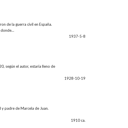
on de la guerra civil en España.
id donde…
1937-5-8
0, según el autor, estaría lleno de
1928-10-19
d y padre de Marcela de Juan.
1910 ca.