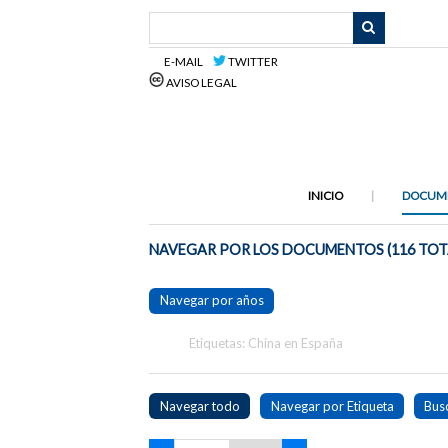
Saltar
al
contenido
E-MAIL
TWITTER
principal
AVISO LEGAL
INICIO
DOCUM
NAVEGAR POR LOS DOCUMENTOS (116 TOT
Navegar por años
Etiquetas: China en España
Navegar todo
Navegar por Etiqueta
Bus