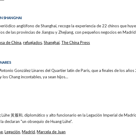
 EN SHANGHAI
 periódico anglófono de Shanghai, recoge la experiencia de 22 chinos que huyer
ios de las provincias de Jiangsu y Zhejiang, con pequeños negocios en Madr
nsa de China
,
refugiados
,
Shanghai
,
The China Press
INARES
tonio González Linares del Quartier latin de París, que a finales de los años 2
g y los Chang incontables, ya sean hijos…
 Lühe 黃履和, diplomático y alto funcionario en la Legación Imperial de Madri
 la declaran "un obsequio de Huang Lühe".
he
,
Legación
,
Madrid
,
Marcela de Juan