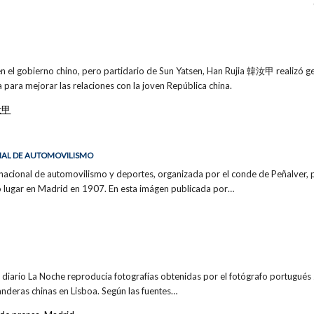
n el gobierno chino, pero partidario de Sun Yatsen, Han Rujia 韓汝甲 realizó ge
 para mejorar las relaciones con la joven República china.
汝甲
ONAL DE AUTOMOVILISMO
rnacional de automovilismo y deportes, organizada por el conde de Peñalver, 
o lugar en Madrid en 1907. En esta imágen publicada por…
l diario La Noche reproducía fotografías obtenidas por el fotógrafo portugués
anderas chinas en Lisboa. Según las fuentes…