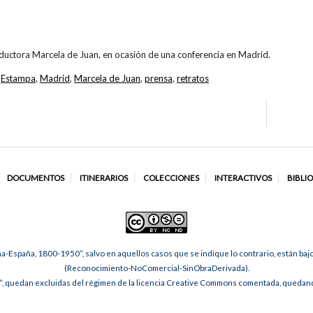
raductora Marcela de Juan, en ocasión de una conferencia en Madrid.
,
Estampa
,
Madrid
,
Marcela de Juan
,
prensa
,
retratos
DOCUMENTOS
ITINERARIOS
COLECCIONES
INTERACTIVOS
BIBLI
na-España, 1800-1950”, salvo en aquellos casos que se indique lo contrario, están ba
(Reconocimiento-NoComercial-SinObraDerivada).
, quedan excluidas del régimen de la licencia Creative Commons comentada, quedando