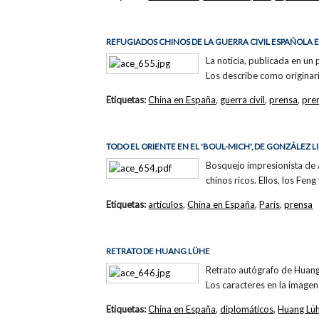
REFUGIADOS CHINOS DE LA GUERRA CIVIL ESPAÑOLA
La noticia, publicada en un
Los describe como originar
Etiquetas:
China en España
,
guerra civil
,
prensa
,
pre
TODO EL ORIENTE EN EL 'BOUL-MICH', DE GONZÁLEZ L
Bosquejo impresionista de An
chinos ricos. Ellos, los Fen
Etiquetas:
artículos
,
China en España
,
París
,
prensa
RETRATO DE HUANG LÜHE
Retrato autógrafo de Huang
Los caracteres en la imagen
Etiquetas:
China en España
,
diplomáticos
,
Huang Lü