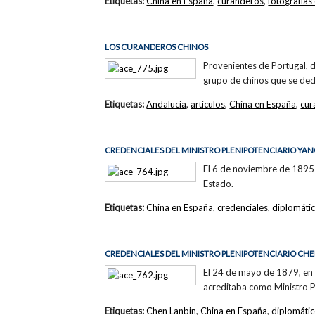
Etiquetas:
China en España
,
curanderos
,
fotografías
LOS CURANDEROS CHINOS
Provenientes de Portugal, d
grupo de chinos que se de
Etiquetas:
Andalucía
,
artículos
,
China en España
,
cur
CREDENCIALES DEL MINISTRO PLENIPOTENCIARIO YAN
El 6 de noviembre de 1895 
Estado.
Etiquetas:
China en España
,
credenciales
,
diplomáti
CREDENCIALES DEL MINISTRO PLENIPOTENCIARIO CH
El 24 de mayo de 1879, en 
acreditaba como Ministro P
Etiquetas:
Chen Lanbin
,
China en España
,
diplomáti