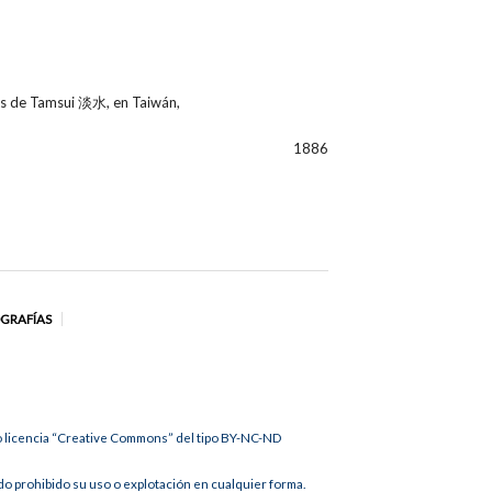
nés de Tamsui 淡水, en Taiwán,
1886
OGRAFÍAS
jo licencia “Creative Commons” del tipo BY-NC-ND
 prohibido su uso o explotación en cualquier forma.