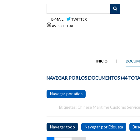
Saltar
al
contenido
E-MAIL
TWITTER
principal
AVISO LEGAL
INICIO
DOCUM
NAVEGAR POR LOS DOCUMENTOS (44 TOTA
Navegar por años
Etiquetas: Chinese Maritime Customs Servic
Navegar todo
Navegar por Etiqueta
Bus