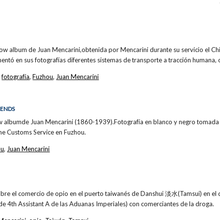
how album de Juan Mencarini,obtenida por Mencarini durante su servicio el C
ntó en sus fotografías diferentes sistemas de transporte a tracción humana,
,
fotografía
,
Fuzhou
,
Juan Mencarini
IENDS
w albumde Juan Mencarini (1860-1939).Fotografía en blanco y negro tomada 
ime Customs Service en Fuzhou.
ou
,
Juan Mencarini
obre el comercio de opio en el puerto taiwanés de Danshui 淡水(Tamsui) en el q
de 4th Assistant A de las Aduanas Imperiales) con comerciantes de la droga.