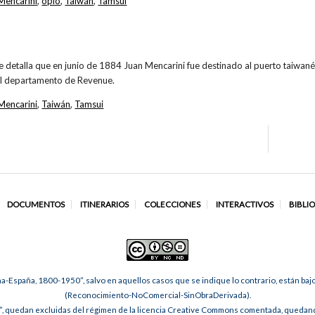
Mencarini
,
opio
,
Taiwán
,
Tamsui
se detalla que en junio de 1884 Juan Mencarini fue destinado al puerto taiwa
el departamento de Revenue.
Mencarini
,
Taiwán
,
Tamsui
DOCUMENTOS
ITINERARIOS
COLECCIONES
INTERACTIVOS
BIBLI
na-España, 1800-1950”, salvo en aquellos casos que se indique lo contrario, están ba
(Reconocimiento-NoComercial-SinObraDerivada).
, quedan excluidas del régimen de la licencia Creative Commons comentada, quedando