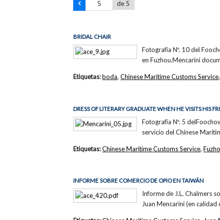
de 5
BRIDAL CHAIR
Fotografía Nº. 10 del Fooc
en Fuzhou.Mencarini docume
Etiquetas:
boda
,
Chinese Maritime Customs Service
DRESS OF LITERARY GRADUATE WHEN HE VISITS HIS FR
Fotografía Nº. 5 delFoocho
servicio del Chinese Marit
Etiquetas:
Chinese Maritime Customs Service
,
Fuzh
INFORME SOBRE COMERCIO DE OPIO EN TAIWÁN
Informe de J.L. Chalmers s
Juan Mencarini (en calidad 