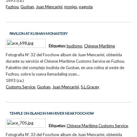
1893 (ca.)
Fuzhou
,
Gushan
,
Juan Mencarini
,
monjes
,
pagoda
PAVILION AT KUSHAN MONASTERY
Etiquetas:
budismo
,
Chinese Maritime
Fotografía Nº. 32 del Foochow album de Juan Mencarini, obtenida
durante su servicio el Chinese Maritime Customs Service en Fuzhou.
Pabellón del complejo budista de Gushan, en una colina al oeste de
Fuzhou, sobre la cueva llamadaling yuan…
1893 (ca.)
Customs Service
,
Gushan
,
Juan Mencarini
,
S.L.Gracey
TEMPLE ON ISLAND IN MIN RIVER NEAR FOOCHOW
Etiquetas:
Chinese Maritime Customs Service
,
Fotografía Nº. 33 del Foochow album de Juan Mencarini, obtenida