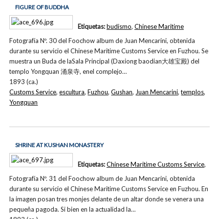
FIGURE OF BUDDHA
Etiquetas:
budismo
,
Chinese Maritime
Fotografía Nº. 30 del Foochow album de Juan Mencarini, obtenida
durante su servicio el Chinese Maritime Customs Service en Fuzhou. Se
muestra un Buda de laSala Principal (Daxiong baodian大雄宝殿) del
templo Yongquan 涌泉寺, enel complejo…
1893 (ca.)
Customs Service
,
escultura
,
Fuzhou
,
Gushan
,
Juan Mencarini
,
templos
,
Yongquan
SHRINE AT KUSHAN MONASTERY
Etiquetas:
Chinese Maritime Customs Service
,
Fotografía Nº. 31 del Foochow album de Juan Mencarini, obtenida
durante su servicio el Chinese Maritime Customs Service en Fuzhou. En
la imagen posan tres monjes delante de un altar donde se venera una
pequeña pagoda. Si bien en la actualidad la…