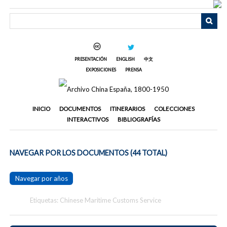
Saltar
al
contenido
principal
PRESENTACIÓN
ENGLISH
中文
EXPOSICIONES
PRENSA
INICIO
DOCUMENTOS
ITINERARIOS
COLECCIONES
INTERACTIVOS
BIBLIOGRAFÍAS
NAVEGAR POR LOS DOCUMENTOS (44 TOTAL)
Navegar por años
Etiquetas: Chinese Maritime Customs Service