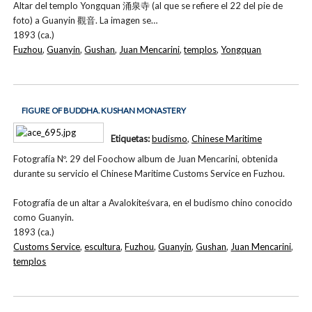
Altar del templo Yongquan 涌泉寺 (al que se refiere el 22 del pie de
foto) a Guanyin 觀音. La imagen se…
1893 (ca.)
Fuzhou
,
Guanyin
,
Gushan
,
Juan Mencarini
,
templos
,
Yongquan
FIGURE OF BUDDHA. KUSHAN MONASTERY
Etiquetas:
budismo
,
Chinese Maritime
Fotografía Nº. 29 del Foochow album de Juan Mencarini, obtenida
durante su servicio el Chinese Maritime Customs Service en Fuzhou.
Fotografía de un altar a Avalokiteśvara, en el budismo chino conocido
como Guanyin.
1893 (ca.)
Customs Service
,
escultura
,
Fuzhou
,
Guanyin
,
Gushan
,
Juan Mencarini
,
templos