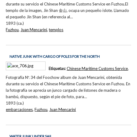
durante su servicio el Chinese Maritime Customs Service en Fuzhou.El
templo de la imagen, Jin Shan 金山, ocupa un pequeño islote. Llamado
el pequeño Jin Shan (en referencia al…
1893 (ca.)
Fuzhou
,
Juan Mencarini
,
templos
NATIVE JUNK WITH CARGO OF POLES FOR THE NORTH
Etiquetas:
Chinese Maritime Customs Service
,
Fotografía Nº. 34 del Foochow album de Juan Mencarini, obtenida
durante su servicio el Chinese Maritime Customs Service en Fuzhou. En
la fotografía se aprecia un junco cargado de listones de madera o
bambú, dispuesto, según el pie de foto, para…
1893 (ca.)
embarcaciones
,
Fuzhou
,
Juan Mencarini
WATER JUNK UNDER SAIL