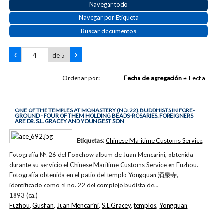
Navegar todo
Navegar por Etiqueta
Buscar documentos
de 5
Ordenar por:
Fecha de agregación
Fecha
ONE OF THE TEMPLES AT MONASTERY (NO. 22). BUDDHISTS IN FORE-
GROUND - FOUR OF THEM HOLDING BEADS-ROSARIES. FOREIGNERS
ARE DR. S.L. GRACEY AND YOUNGEST SON
Etiquetas:
Chinese Maritime Customs Service
,
Fotografía Nº. 26 del Foochow album de Juan Mencarini, obtenida
durante su servicio el Chinese Maritime Customs Service en Fuzhou.
Fotografía obtenida en el patio del templo Yongquan 涌泉寺,
identificado como el no. 22 del complejo budista de…
1893 (ca.)
Fuzhou
,
Gushan
,
Juan Mencarini
,
S.L.Gracey
,
templos
,
Yongquan