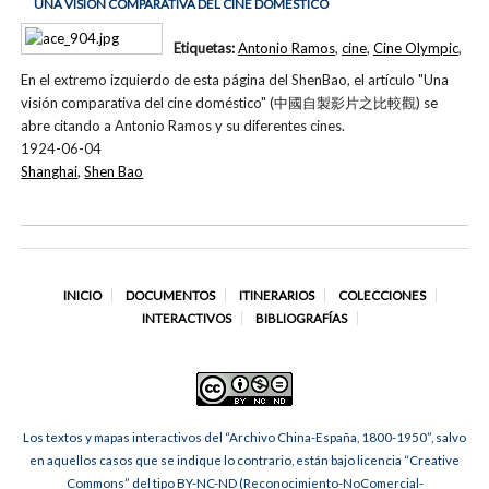
UNA VISIÓN COMPARATIVA DEL CINE DOMÉSTICO
Etiquetas:
Antonio Ramos
,
cine
,
Cine Olympic
,
En el extremo izquierdo de esta página del ShenBao, el artículo "Una
visión comparativa del cine doméstico" (中國自製影片之比較觀) se
abre citando a Antonio Ramos y su diferentes cines.
1924-06-04
Shanghai
,
Shen Bao
INICIO
DOCUMENTOS
ITINERARIOS
COLECCIONES
INTERACTIVOS
BIBLIOGRAFÍAS
Los textos y mapas interactivos del “Archivo China-España, 1800-1950”, salvo
en aquellos casos que se indique lo contrario, están bajo licencia “Creative
Commons” del tipo BY-NC-ND (Reconocimiento-NoComercial-