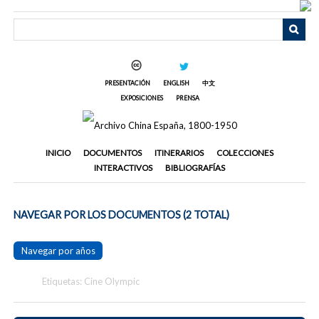
Saltar
al
contenido
principal
PRESENTACIÓN
ENGLISH
中文
EXPOSICIONES
PRENSA
INICIO
DOCUMENTOS
ITINERARIOS
COLECCIONES
INTERACTIVOS
BIBLIOGRAFÍAS
NAVEGAR POR LOS DOCUMENTOS (2 TOTAL)
Navegar por años
Etiquetas: Cine Olympic