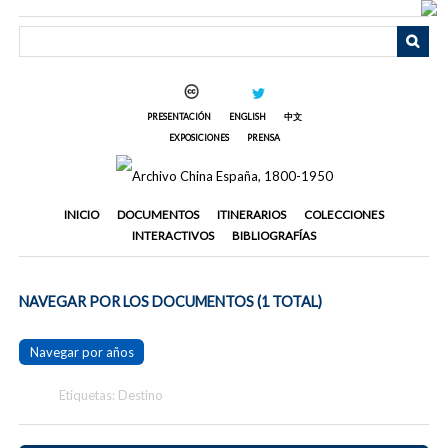
Saltar
al
contenido
principal
PRESENTACIÓN
ENGLISH
中文
EXPOSICIONES
PRENSA
INICIO
DOCUMENTOS
ITINERARIOS
COLECCIONES
INTERACTIVOS
BIBLIOGRAFÍAS
NAVEGAR POR LOS DOCUMENTOS (1 TOTAL)
Navegar por años
Etiquetas: Destino