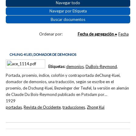
Navegar todo
Navegar por Etiqueta
Buscar documentos
Ordenar por:
Fecha de agregación
Fecha
CHUNG-KUEI, DOMADOR DE DEMONIOS
Etiquetas:
demonios
,
DuBois-Reymond
,
Portada, proemio, índice, colofón y contraportada deChung-Kuei,
domador de demonios, una traducción, según se escribe en el
proemio, de Dschung-Kuei, Bezwinger der Teufel, la versión en alemán
de Claude Du Bois-Reymond publicado en Potsdam por…
1929
portadas
,
Revista de Occidente
,
traducciones
,
Zhong Kui