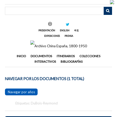
Saltar
al
contenido
principal
PRESENTACIÓN
ENGLISH
中文
EXPOSICIONES
PRENSA
INICIO
DOCUMENTOS
ITINERARIOS
COLECCIONES
INTERACTIVOS
BIBLIOGRAFÍAS
NAVEGAR POR LOS DOCUMENTOS (1 TOTAL)
Navegar por años
Etiquetas: DuBois-Reymond