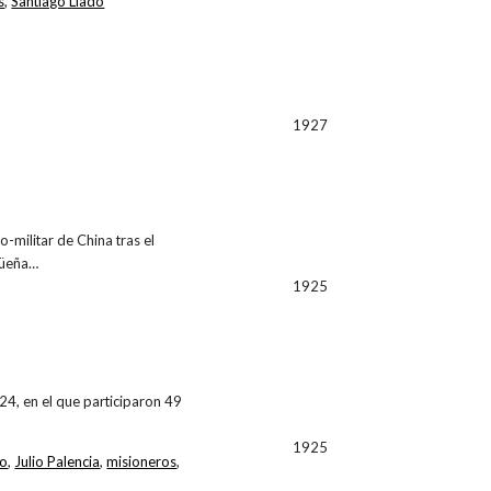
s
,
Santiago Lladó
1927
-militar de China tras el
agüeña…
1925
24, en el que participaron 49
1925
lo
,
Julio Palencia
,
misioneros
,