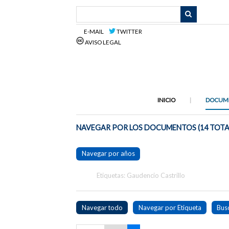
Saltar
al
contenido
E-MAIL
TWITTER
principal
AVISO LEGAL
INICIO
DOCUM
NAVEGAR POR LOS DOCUMENTOS (14 TOTA
Navegar por años
Etiquetas: Gaudencio Castrillo
Navegar todo
Navegar por Etiqueta
Bus