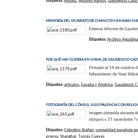
Etiquetas:
Aboitiz
,
Antonio Ramos
,
Gaudencio Castri
MEMORIA DEL VICARIATO DE CHANGTEH (HUNAN-CH
Extenso informe de Gaudenci
Etiquetas:
Archivo Agustini
POR QUÉ HAY GUERRA EN CHINA, DE GAUDENCIO CAS
Firmado el 14 de octubre de
fallecimiento de Yuan Shika
Etiquetas:
artículos
,
España y América
,
Gaudencio Ca
FOTOGRAFÍA DEL CÓNSUL JULIO PALENCIA CON RELIG
Imagen obtenida durante el
obispos y 37 sacerdotes "ve
Etiquetas:
Celestino Ibáñez
,
comunidad española en
prensa
,
Shanghai
,
Tomás Cuevas