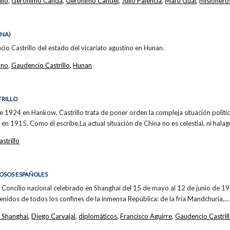
llo
,
Gerónimo Canda
,
Gerónimo Candel
,
Julio Palencia
,
Martí Gual
,
misionero
INA)
o Castrillo del estado del vicariato agustino en Hunan.
ano
,
Gaudencio Castrillo
,
Hunan
TRILLO
 1924 en Hankow, Castrillo trata de poner orden la compleja situación politico
i en 1915. Como él escribe,La actual situación de China no es celestial, ni hal
strillo
IOSOS ESPAÑOLES
 Concilio nacional celebrado en Shanghai del 15 de mayo al 12 de junio de 19
nidos de todos los confines de la inmensa República: de la fría Mandchuria,…
 Shanghai
,
Diego Carvajal
,
diplomáticos
,
Francisco Aguirre
,
Gaudencio Castril