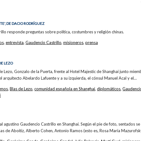
TE', DE DACIO RODRÍGUEZ
illo responde preguntas sobre política, costumbres y religión chinas.
los
,
entrevista
,
Gaudencio Castrillo
,
misioneros
,
prensa
DE LEZO
 de Lezo, Gonzalo de la Puerta, frente al Hotel Majestic de Shanghai junto mi
el arquitecto Abelardo Lafuente y a su izquierda, el cónsul Manuel Acal y el…
amos
,
Blas de Lezo
,
comunidad española en Shanghai
,
diplomáticos
,
Gaudencio
i
l agustino Gaudencio Castrillo en Shanghai. Según el pie de foto, sentados se 
s de Aboitiz, Alberto Cohen, Antonio Ramos (esto es, Rosa María Mazurofsky