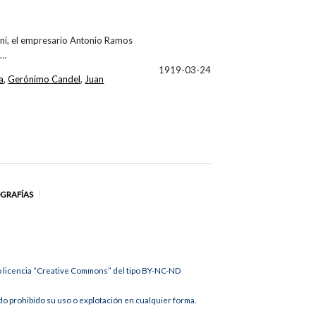
ni, el empresario Antonio Ramos
l…
1919-03-24
a
,
Gerónimo Candel
,
Juan
OGRAFÍAS
jo licencia “Creative Commons” del tipo BY-NC-ND
 prohibido su uso o explotación en cualquier forma.