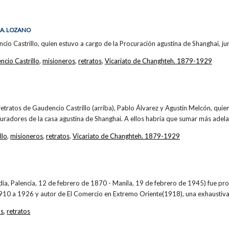
 A. LOZANO
cio Castrillo, quien estuvo a cargo de la Procuración agustina de Shanghai, jun
cio Castrillo
,
misioneros
,
retratos
,
Vicariato de Changhteh. 1879-1929
ratos de Gaudencio Castrillo (arriba), Pablo Álvarez y Agustín Melcón, quiene
radores de la casa agustina de Shanghai. A ellos habría que sumar más adel
llo
,
misioneros
,
retratos
,
Vicariato de Changhteh. 1879-1929
ia, Palencia, 12 de febrero de 1870 - Manila, 19 de febrero de 1945) fue pro
910 a 1926 y autor de El Comercio en Extremo Oriente(1918), una exhaustiv
os
,
retratos