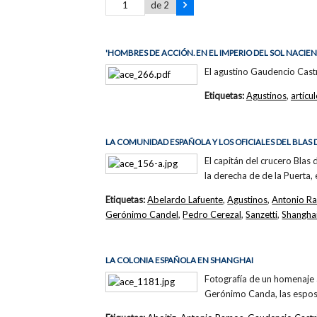
de 2
'HOMBRES DE ACCIÓN. EN EL IMPERIO DEL SOL NACIEN
El agustino Gaudencio Castr
Etiquetas:
Agustinos
,
artícu
LA COMUNIDAD ESPAÑOLA Y LOS OFICIALES DEL BLAS 
El capitán del crucero Blas
la derecha de de la Puerta, 
Etiquetas:
Abelardo Lafuente
,
Agustinos
,
Antonio R
Gerónimo Candel
,
Pedro Cerezal
,
Sanzetti
,
Shangha
LA COLONIA ESPAÑOLA EN SHANGHAI
Fotografía de un homenaje a
Gerónimo Canda, las esposa