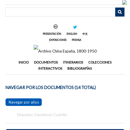
Saltar
al
contenido
principal
PRESENTACIÓN
ENGLISH
中文
EXPOSICIONES
PRENSA
INICIO
DOCUMENTOS
ITINERARIOS
COLECCIONES
INTERACTIVOS
BIBLIOGRAFÍAS
NAVEGAR POR LOS DOCUMENTOS (14 TOTAL)
Navegar por años
Etiquetas: Gaudencio Castrillo