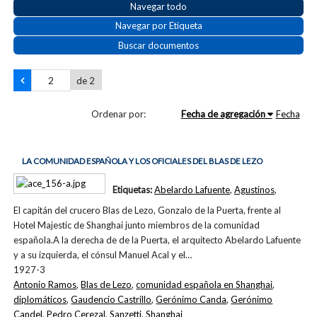
Navegar todo
Navegar por Etiqueta
Buscar documentos
de 2
Ordenar por:
Fecha de agregación
Fecha
LA COMUNIDAD ESPAÑOLA Y LOS OFICIALES DEL BLAS DE LEZO
Etiquetas:
Abelardo Lafuente
,
Agustinos
,
El capitán del crucero Blas de Lezo, Gonzalo de la Puerta, frente al
Hotel Majestic de Shanghai junto miembros de la comunidad
española.A la derecha de de la Puerta, el arquitecto Abelardo Lafuente
y a su izquierda, el cónsul Manuel Acal y el…
1927-3
Antonio Ramos
,
Blas de Lezo
,
comunidad española en Shanghai
,
diplomáticos
,
Gaudencio Castrillo
,
Gerónimo Canda
,
Gerónimo
Candel
,
Pedro Cerezal
,
Sanzetti
,
Shanghai