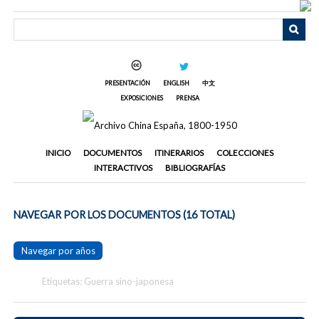
Saltar
al
contenido
principal
PRESENTACIÓN
ENGLISH
中文
EXPOSICIONES
PRENSA
INICIO
DOCUMENTOS
ITINERARIOS
COLECCIONES
INTERACTIVOS
BIBLIOGRAFÍAS
NAVEGAR POR LOS DOCUMENTOS (16 TOTAL)
Navegar por años
Etiquetas: Guerra sino-japonesa