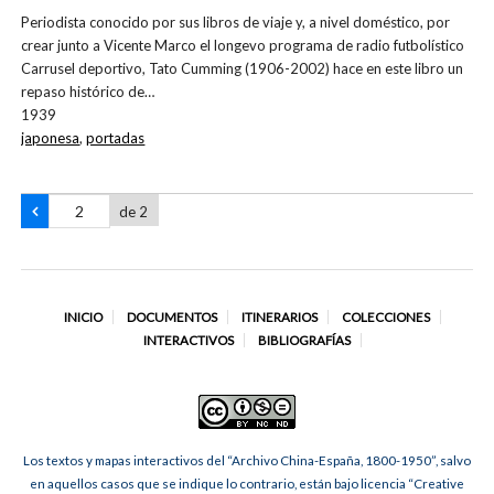
Periodista conocido por sus libros de viaje y, a nivel doméstico, por
crear junto a Vicente Marco el longevo programa de radio futbolístico
Carrusel deportivo, Tato Cumming (1906-2002) hace en este libro un
repaso histórico de…
1939
japonesa
,
portadas
de 2
INICIO
DOCUMENTOS
ITINERARIOS
COLECCIONES
INTERACTIVOS
BIBLIOGRAFÍAS
Los textos y mapas interactivos del “Archivo China-España, 1800-1950”, salvo
en aquellos casos que se indique lo contrario, están bajo licencia “Creative