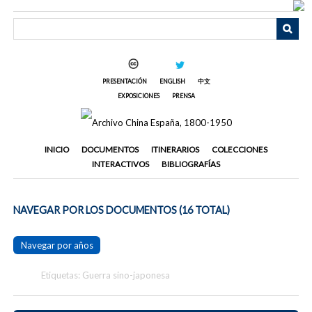
Saltar
al
contenido
principal
PRESENTACIÓN
ENGLISH
中文
EXPOSICIONES
PRENSA
INICIO
DOCUMENTOS
ITINERARIOS
COLECCIONES
INTERACTIVOS
BIBLIOGRAFÍAS
NAVEGAR POR LOS DOCUMENTOS (16 TOTAL)
Navegar por años
Etiquetas: Guerra sino-japonesa