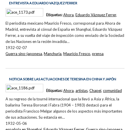
ENTREVISTA A EDUARDO VAZQUEZ FERRER
Etiquetas:
Ahora
,
Eduardo Vázquez Ferrer
,
El periodista mexicano Mauricio Fresco, corresponsal para Ahora de
Madrid, entrevista al cónsul de España en Shanghai, Eduardo Vázquez
Ferrer, a su vuelta del viaje de inspección como enviado de la Sociedad
de las Naciones en la recién invadida…
1932-02-07
Guerra sino-japonesa
,
Manchuria
,
Mauricio Fresco
,
prensa
NOTICIA SOBRE LAS ACTUACIONES DE TERESINA EN CHINA Y JAPÓN
Etiquetas:
Ahora
,
artistas
,
Chapei
,
comunidad
A su regreso de la tourné internacional que la llevó a Asia y África, la
bailarina Teresa Boronat i Fabra (1904 – 1983) destacó para el
periodista Francisco Melgar algunos de los aspectos más importantes
de sus actuaciones. Su estancia en…
1932-05-06
española en Shanghai
,
Eduardo Vázquez Ferrer
,
Guerra sino-japonesa
,