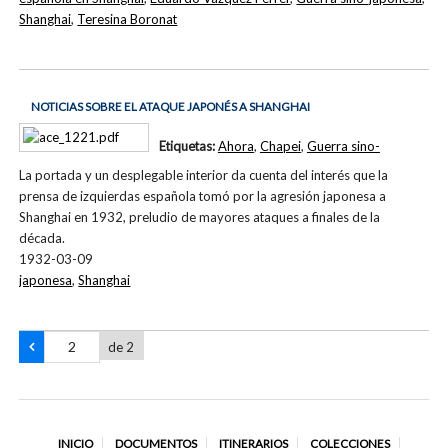
Shanghai
,
Teresina Boronat
NOTICIAS SOBRE EL ATAQUE JAPONÉS A SHANGHAI
Etiquetas:
Ahora
,
Chapei
,
Guerra sino-
La portada y un desplegable interior da cuenta del interés que la
prensa de izquierdas española tomó por la agresión japonesa a
Shanghai en 1932, preludio de mayores ataques a finales de la
década.
1932-03-09
japonesa
,
Shanghai
de 2
INICIO
DOCUMENTOS
ITINERARIOS
COLECCIONES