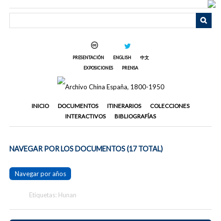
Saltar
al
contenido
principal
PRESENTACIÓN
ENGLISH
中文
EXPOSICIONES
PRENSA
INICIO
DOCUMENTOS
ITINERARIOS
COLECCIONES
INTERACTIVOS
BIBLIOGRAFÍAS
NAVEGAR POR LOS DOCUMENTOS (17 TOTAL)
Navegar por años
Etiquetas: Hunan