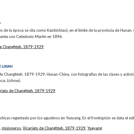
A
s de la época se cita como Kaichichiao), en el límite de la provincia de Hunan, 
amente con Celedonio Martín en 1896.
 de Changhteh. 1879-1929
 LIXIAN
e Changhteh. 1879-1929. Hunan-China, con fotografías de las clases y activid
oca, Lichow).
ariato de Changhteh. 1879-1929
chicas regentado por los agustinos en Yueyang. En el frontispicio se data el ed
,
misioneros
,
Vicariato de Changhteh. 1879-1929
,
Yueyang