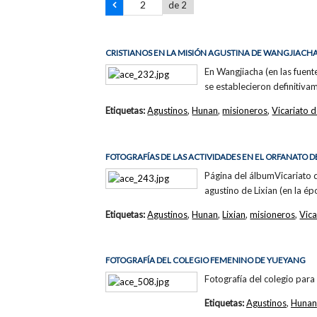
de 2
CRISTIANOS EN LA MISIÓN AGUSTINA DE WANGJIACH
En Wangjiacha (en las fuente
se establecieron definitiv
Etiquetas:
Agustinos
,
Hunan
,
misioneros
,
Vicariato
FOTOGRAFÍAS DE LAS ACTIVIDADES EN EL ORFANATO DE
Página del álbumVicariato d
agustino de Lixian (en la ép
Etiquetas:
Agustinos
,
Hunan
,
Lixian
,
misioneros
,
Vic
FOTOGRAFÍA DEL COLEGIO FEMENINO DE YUEYANG
Fotografía del colegio para 
Etiquetas:
Agustinos
,
Hunan