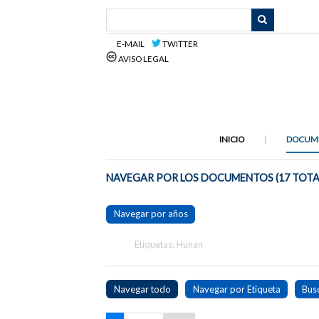
Saltar
al
contenido
E-MAIL
TWITTER
principal
AVISO LEGAL
INICIO
DOCUM
NAVEGAR POR LOS DOCUMENTOS (17 TOTA
Navegar por años
Etiquetas: Hunan
Navegar todo
Navegar por Etiqueta
Bus