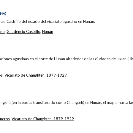
INA)
o Castrillo del estado del vicariato agustino en Hunan.
ano
,
Gaudencio Castrillo
,
Hunan
ciones agustinas en el norte de Hunan alrededor de las ciudades de Lixian (Lih
os
,
Vicariato de Changhteh. 1879-1929
angsha (en la época transliterado como Changteh) en Hunan, el mapa marca las
oneros
,
Vicariato de Changhteh. 1879-1929