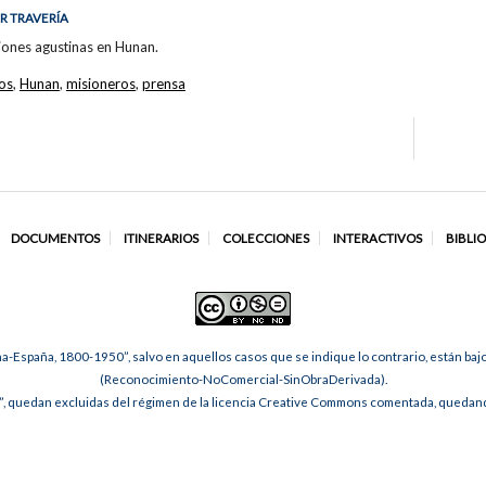
ER TRAVERÍA
siones agustinas en Hunan.
los
,
Hunan
,
misioneros
,
prensa
DOCUMENTOS
ITINERARIOS
COLECCIONES
INTERACTIVOS
BIBLI
na-España, 1800-1950”, salvo en aquellos casos que se indique lo contrario, están ba
(Reconocimiento-NoComercial-SinObraDerivada).
, quedan excluidas del régimen de la licencia Creative Commons comentada, quedando