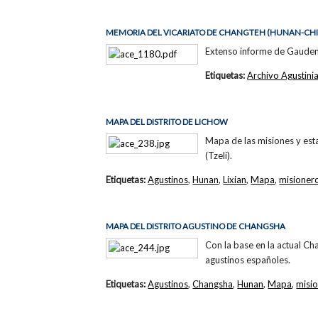
MEMORIA DEL VICARIATO DE CHANGTEH (HUNAN-CH
Extenso informe de Gaudenci
Etiquetas:
Archivo Agustini
MAPA DEL DISTRITO DE LICHOW
Mapa de las misiones y esta
(Tzeli).
Etiquetas:
Agustinos
,
Hunan
,
Lixian
,
Mapa
,
misioner
MAPA DEL DISTRITO AGUSTINO DE CHANGSHA
Con la base en la actual Ch
agustinos españoles.
Etiquetas:
Agustinos
,
Changsha
,
Hunan
,
Mapa
,
misi