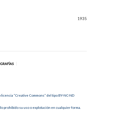
1935
OGRAFÍAS
jo licencia “Creative Commons” del tipo BY-NC-ND
 prohibido su uso o explotación en cualquier forma.