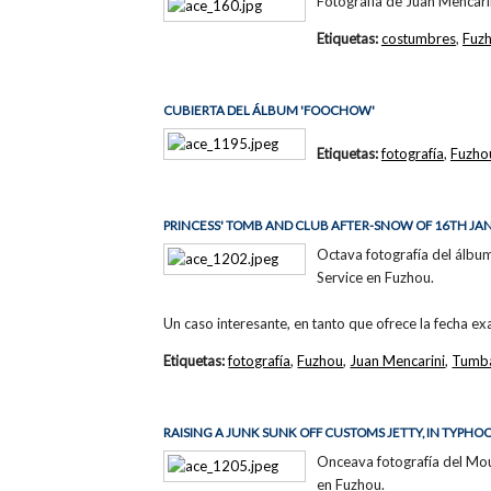
Fotografía de Juan Mencari
Etiquetas:
costumbres
,
Fuz
CUBIERTA DEL ÁLBUM 'FOOCHOW'
Etiquetas:
fotografía
,
Fuzho
PRINCESS' TOMB AND CLUB AFTER-SNOW OF 16TH JA
Octava fotografía del álbum
Service en Fuzhou.
Un caso interesante, en tanto que ofrece la fecha ex
Etiquetas:
fotografía
,
Fuzhou
,
Juan Mencarini
,
Tumb
RAISING A JUNK SUNK OFF CUSTOMS JETTY, IN TYPHO
Onceava fotografía del Moui
en Fuzhou.