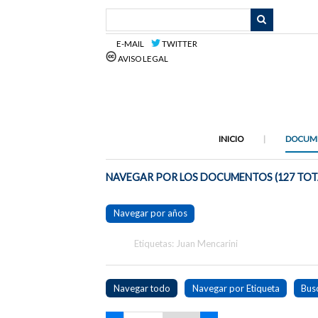
Saltar
al
contenido
E-MAIL
TWITTER
principal
AVISO LEGAL
INICIO
DOCUM
NAVEGAR POR LOS DOCUMENTOS (127 TOT
Navegar por años
Etiquetas: Juan Mencarini
Navegar todo
Navegar por Etiqueta
Bus