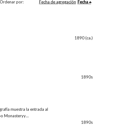
Ordenar por:
Fecha de agregación
Fecha
1890 (ca.)
1890s
rafía muestra la entrada al
-foo Monasteryy…
1890s