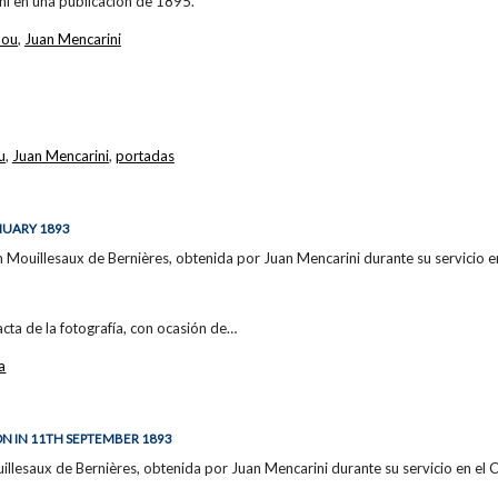
ni en una publicación de 1895.
hou
,
Juan Mencarini
u
,
Juan Mencarini
,
portadas
NUARY 1893
 Mouillesaux de Bernières, obtenida por Juan Mencarini durante su servicio 
acta de la fotografía, con ocasión de…
a
ON IN 11TH SEPTEMBER 1893
llesaux de Bernières, obtenida por Juan Mencarini durante su servicio en el