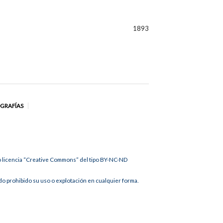
1893
OGRAFÍAS
jo licencia “Creative Commons” del tipo BY-NC-ND
 prohibido su uso o explotación en cualquier forma.