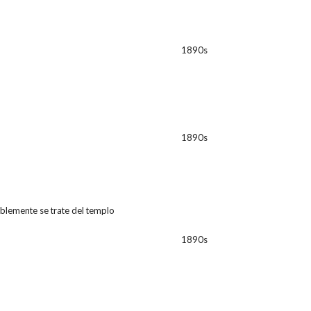
1890s
1890s
blemente se trate del templo
1890s