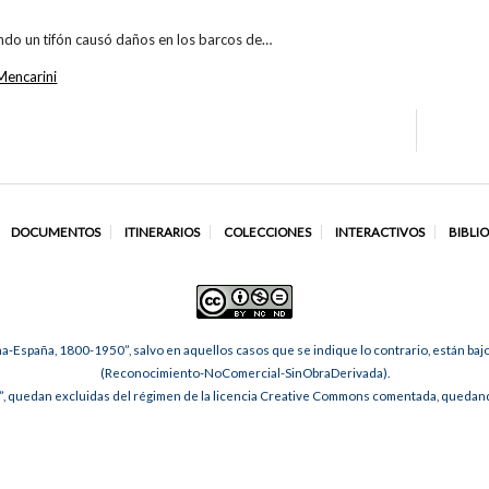
ando un tifón causó daños en los barcos de…
Mencarini
DOCUMENTOS
ITINERARIOS
COLECCIONES
INTERACTIVOS
BIBLI
na-España, 1800-1950”, salvo en aquellos casos que se indique lo contrario, están ba
(Reconocimiento-NoComercial-SinObraDerivada).
, quedan excluidas del régimen de la licencia Creative Commons comentada, quedando