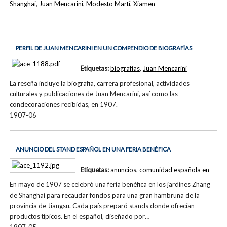
Shanghai
,
Juan Mencarini
,
Modesto Martí
,
Xiamen
PERFIL DE JUAN MENCARINI EN UN COMPENDIO DE BIOGRAFÍAS
Etiquetas:
biografías
,
Juan Mencarini
La reseña incluye la biografia, carrera profesional, actividades
culturales y publicaciones de Juan Mencarini, así como las
condecoraciones recibidas, en 1907.
1907-06
ANUNCIO DEL STAND ESPAÑOL EN UNA FERIA BENÉFICA
Etiquetas:
anuncios
,
comunidad española en
En mayo de 1907 se celebró una feria benéfica en los jardines Zhang
de Shanghai para recaudar fondos para una gran hambruna de la
provincia de Jiangsu. Cada país preparó stands donde ofrecían
productos típicos. En el español, diseñado por…
1907-05