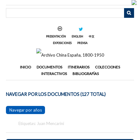
Saltar
al
contenido
principal
PRESENTACIÓN
ENGLISH
中文
EXPOSICIONES
PRENSA
INICIO
DOCUMENTOS
ITINERARIOS
COLECCIONES
INTERACTIVOS
BIBLIOGRAFÍAS
NAVEGAR POR LOS DOCUMENTOS (127 TOTAL)
Navegar por años
Etiquetas: Juan Mencarini