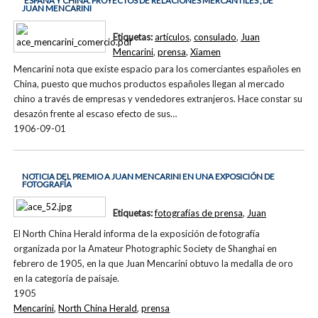
'ESPAÑA Y CHINA. PROYECTOS DE RELACIONES MERCANTILES', DE
JUAN MENCARINI
Etiquetas:
artículos
,
consulado
,
Juan
Mencarini
,
prensa
,
Xiamen
Mencarini nota que existe espacio para los comerciantes españoles en
China, puesto que muchos productos españoles llegan al mercado
chino a través de empresas y vendedores extranjeros. Hace constar su
desazón frente al escaso efecto de sus…
1906-09-01
NOTICIA DEL PREMIO A JUAN MENCARINI EN UNA EXPOSICIÓN DE
FOTOGRAFÍA
Etiquetas:
fotografías de prensa
,
Juan
El North China Herald informa de la exposición de fotografía
organizada por la Amateur Photographic Society de Shanghai en
febrero de 1905, en la que Juan Mencarini obtuvo la medalla de oro
en la categoría de paisaje.
1905
Mencarini
,
North China Herald
,
prensa