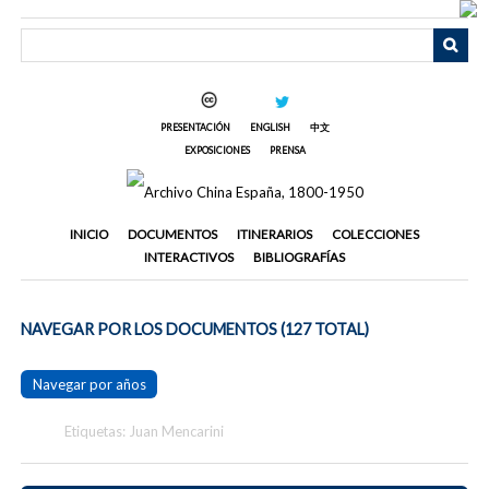
Saltar
al
contenido
principal
PRESENTACIÓN
ENGLISH
中文
EXPOSICIONES
PRENSA
INICIO
DOCUMENTOS
ITINERARIOS
COLECCIONES
INTERACTIVOS
BIBLIOGRAFÍAS
NAVEGAR POR LOS DOCUMENTOS (127 TOTAL)
Navegar por años
Etiquetas: Juan Mencarini