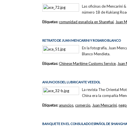
Las oficinas de Mencarini & 
número 1B de Kukiang Road (
Etiquetas:
comunidad española en Shanghai
,
Juan M
RETRATO DE JUAN MENCARINI Y ROSARIO BLANCO
En la fotografía, Juan Menc
Blanco Mendieta.
Etiquetas:
Chinese Maritime Customs Service
,
Juan 
ANUNCIOS DEL LUBRICANTE VEEDOL
La revista The Oriental Mot
China era la compañía Menc
Etiquetas:
anuncios
,
comercio
,
Juan Mencarini
,
nego
BANQUETE EN EL CONSULADO ESPAÑOL DE SHANGHA