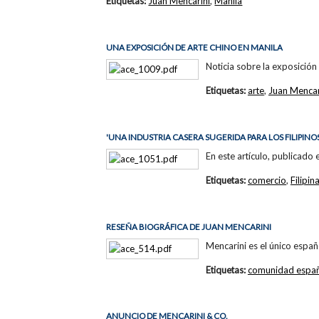
Etiquetas:
Juan Mencarini
,
Manila
UNA EXPOSICIÓN DE ARTE CHINO EN MANILA
Noticia sobre la exposició
Etiquetas:
arte
,
Juan Mencar
'UNA INDUSTRIA CASERA SUGERIDA PARA LOS FILIPINOS
En este artículo, publicado 
Etiquetas:
comercio
,
Filipin
RESEÑA BIOGRÁFICA DE JUAN MENCARINI
Mencarini es el único españ
Etiquetas:
comunidad españ
ANUNCIO DE MENCARINI & CO.