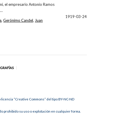
ni, el empresario Antonio Ramos
l…
1919-03-24
a
,
Gerónimo Candel
,
Juan
OGRAFÍAS
jo licencia “Creative Commons” del tipo BY-NC-ND
 prohibido su uso o explotación en cualquier forma.