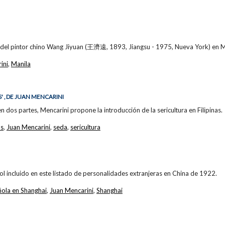
n del pintor chino Wang Jiyuan (王濟遠, 1893, Jiangsu - 1975, Nueva York) en M
ini
,
Manila
' , DE JUAN MENCARINI
en dos partes, Mencarini propone la introducción de la sericultura en Filipinas.
as
,
Juan Mencarini
,
seda
,
sericultura
ol incluido en este listado de personalidades extranjeras en China de 1922.
ola en Shanghai
,
Juan Mencarini
,
Shanghai