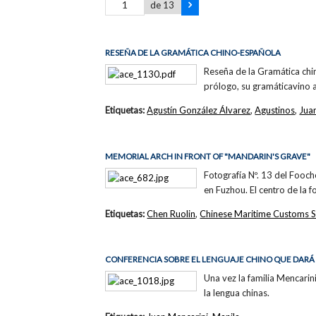
de 13
RESEÑA DE LA GRAMÁTICA CHINO-ESPAÑOLA
Reseña de la Gramática chi
prólogo, su gramáticavino 
Etiquetas:
Agustín González Álvarez
,
Agustinos
,
Jua
MEMORIAL ARCH IN FRONT OF "MANDARIN'S GRAVE"
Fotografía Nº. 13 del Fooc
en Fuzhou. El centro de la 
Etiquetas:
Chen Ruolin
,
Chinese Maritime Customs S
CONFERENCIA SOBRE EL LENGUAJE CHINO QUE DARÁ
Una vez la familia Mencarin
la lengua chinas.