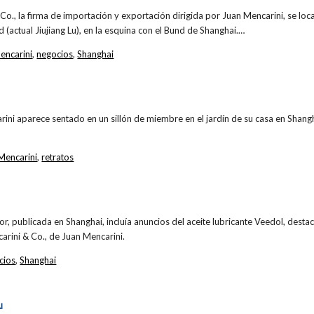
Co., la firma de importación y exportación dirigida por Juan Mencarini, se loca
actual Jiujiang Lu), en la esquina con el Bund de Shanghai.…
encarini
,
negocios
,
Shanghai
arini aparece sentado en un sillón de miembre en el jardín de su casa en Shang
Mencarini
,
retratos
or, publicada en Shanghai, incluía anuncios del aceite lubricante Veedol, des
arini & Co., de Juan Mencarini.
cios
,
Shanghai
I