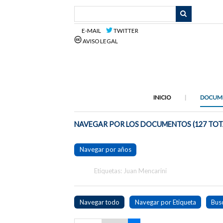
Saltar
al
contenido
E-MAIL
TWITTER
principal
AVISO LEGAL
INICIO
DOCUM
NAVEGAR POR LOS DOCUMENTOS (127 TOT
Navegar por años
Etiquetas: Juan Mencarini
Navegar todo
Navegar por Etiqueta
Bus