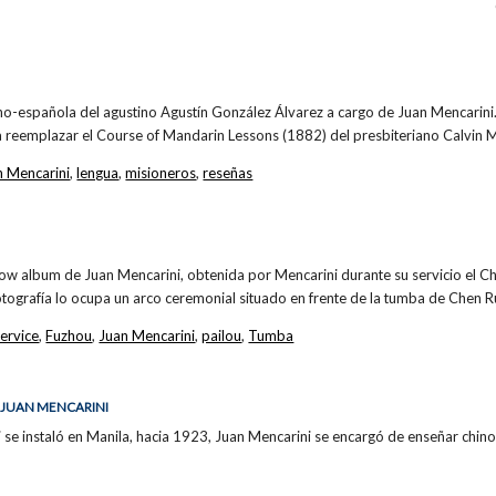
no-española del agustino Agustín González Álvarez a cargo de Juan Mencarini
a reemplazar el Course of Mandarin Lessons (1882) del presbiteriano Calvin
n Mencarini
,
lengua
,
misioneros
,
reseñas
how album de Juan Mencarini, obtenida por Mencarini durante su servicio el 
fotografía lo ocupa un arco ceremonial situado en frente de la tumba de Chen R
ervice
,
Fuzhou
,
Juan Mencarini
,
pailou
,
Tumba
 JUAN MENCARINI
i se instaló en Manila, hacia 1923, Juan Mencarini se encargó de enseñar chino 