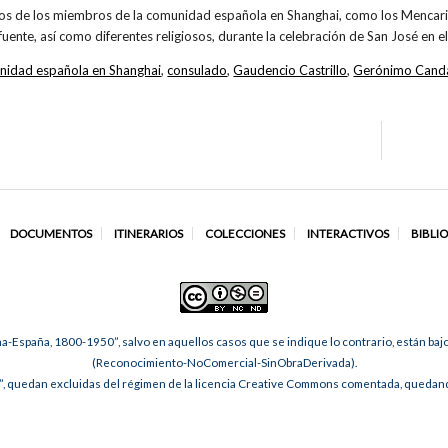
nos de los miembros de la comunidad española en Shanghai, como los Mencari
fuente, así como diferentes religiosos, durante la celebración de San José en e
nidad española en Shanghai
,
consulado
,
Gaudencio Castrillo
,
Gerónimo Cand
DOCUMENTOS
ITINERARIOS
COLECCIONES
INTERACTIVOS
BIBLI
na-España, 1800-1950”, salvo en aquellos casos que se indique lo contrario, están ba
(Reconocimiento-NoComercial-SinObraDerivada).
, quedan excluidas del régimen de la licencia Creative Commons comentada, quedando