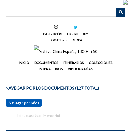
Saltar
al
contenido
principal
PRESENTACIÓN
ENGLISH
中文
EXPOSICIONES
PRENSA
INICIO
DOCUMENTOS
ITINERARIOS
COLECCIONES
INTERACTIVOS
BIBLIOGRAFÍAS
NAVEGAR POR LOS DOCUMENTOS (127 TOTAL)
Navegar por años
Etiquetas: Juan Mencarini