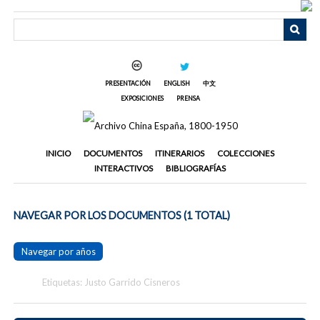
Saltar
al
contenido
principal
PRESENTACIÓN
ENGLISH
中文
EXPOSICIONES
PRENSA
INICIO
DOCUMENTOS
ITINERARIOS
COLECCIONES
INTERACTIVOS
BIBLIOGRAFÍAS
NAVEGAR POR LOS DOCUMENTOS (1 TOTAL)
Navegar por años
Etiquetas: Justo Garrido Cisneros