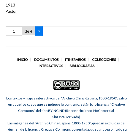
1913
Pastor
de 4
INICIO
DOCUMENTOS
ITINERARIOS
COLECCIONES
INTERACTIVOS
BIBLIOGRAFÍAS
Los textos y mapas interactivos del “Archivo China-España, 1800-1950”, salvo
en aquellos casos que se indique lo contrario, están bajo licencia “Creative
Commons” del tipo BY-NC-ND (Reconocimiento-NoComercial-
SinObraDerivada).
Las imágenes del “Archivo China-España, 1800-1950”, quedan excluidas del
régimen de la licencia Creative Commons comentada, quedando prohibido su