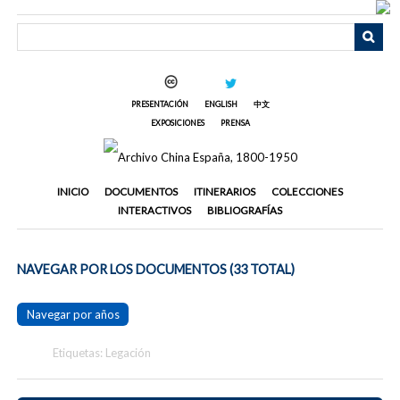
Saltar
al
contenido
principal
PRESENTACIÓN
ENGLISH
中文
EXPOSICIONES
PRENSA
INICIO
DOCUMENTOS
ITINERARIOS
COLECCIONES
INTERACTIVOS
BIBLIOGRAFÍAS
NAVEGAR POR LOS DOCUMENTOS (33 TOTAL)
Navegar por años
Etiquetas: Legación