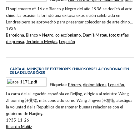
El suplemento nº. 16 de Blanco y Negro del año 1936 se dedicó al arte
chino. La ocasión la brindó una exitosa exposición celebrada en
Londres pero se aprovechó para presentar colecciones de arte chino…
1936
Barcelona
,
Blanco y Negro
,
coleccionismo
,
Damià Mateu
,
fotografías
de prensa
,
Jerónimo Megías
,
Legación
CARTA AL MINISTRO DE EXTERIORES CHINO SOBRE LA CONDONACIÓN
DE LA DEUDA BÓXER
Etiquetas:
Bóxers
,
diplomáticos
,
Legación
,
La carta de la Legación española en Beijing, dirigida al ministro Wang
Zhaoming 汪兆铭, más conocido como Wang Jingwei 汪精衞, atestigua
la voluntad de la República de mantener buenas relaciones con el
gobierno de Nanjing.
1935-11-26
Ricardo Muñiz