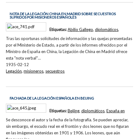
NOTA DE LA LEGACIÓN CHINA EN MADRID SOBRE SECUESTROS
SUFRIDOS POR MISIONEROS ESPAÑOLES
Etiquetas:
Abilio Gallego
,
diplomáticos
,
Tras las oportunas solicitudes de información y las quejas presentadas
por el Ministerio de Estado, a partir de los informes ofrecidos por el
Ministro de España en China, la Legación de China en Madrid ofrece
esta "nota verbal"…
1935-02-12
Legación
,
misioneros
,
secuestros
FACHADA DE LA LEGACIÓN ESPAÑOLA EN BEIJING
Etiquetas:
Beijing
,
diplomáticos
,
España en
Se desconoce el autor y la fecha de la fotografía. Se pueden apreciar,
sin embargo, el escudo real en el frontón y dos leones que no figuran
en las imágenes obtenidas en 1901 y 1906. Los leones, que aún