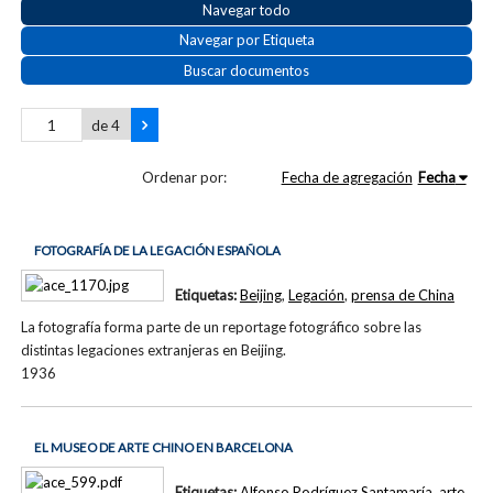
Navegar todo
Navegar por Etiqueta
Buscar documentos
de 4
Ordenar por:
Fecha de agregación
Fecha
FOTOGRAFÍA DE LA LEGACIÓN ESPAÑOLA
Etiquetas:
Beijing
,
Legación
,
prensa de China
La fotografía forma parte de un reportage fotográfico sobre las
distintas legaciones extranjeras en Beijing.
1936
EL MUSEO DE ARTE CHINO EN BARCELONA
Etiquetas:
Alfonso Rodríguez Santamaría
,
arte
,