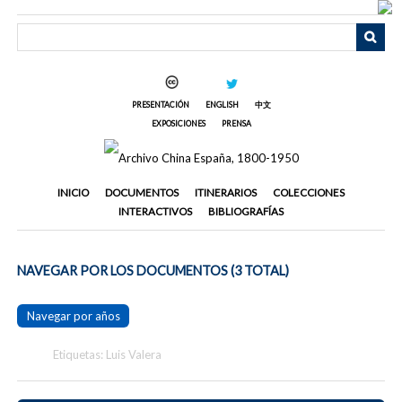
Saltar
al
contenido
principal
PRESENTACIÓN
ENGLISH
中文
EXPOSICIONES
PRENSA
INICIO
DOCUMENTOS
ITINERARIOS
COLECCIONES
INTERACTIVOS
BIBLIOGRAFÍAS
NAVEGAR POR LOS DOCUMENTOS (3 TOTAL)
Navegar por años
Etiquetas: Luis Valera