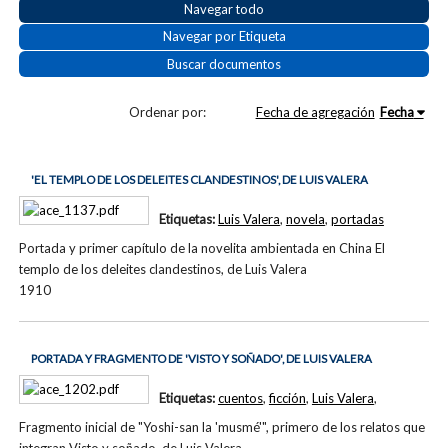
Navegar todo
Navegar por Etiqueta
Buscar documentos
Ordenar por:
Fecha de agregación
Fecha
'EL TEMPLO DE LOS DELEITES CLANDESTINOS', DE LUIS VALERA
Etiquetas:
Luis Valera
,
novela
,
portadas
Portada y primer capítulo de la novelita ambientada en China El
templo de los deleites clandestinos, de Luis Valera
1910
PORTADA Y FRAGMENTO DE 'VISTO Y SOÑADO', DE LUIS VALERA
Etiquetas:
cuentos
,
ficción
,
Luis Valera
,
Fragmento inicial de "Yoshi-san la 'musmé'", primero de los relatos que