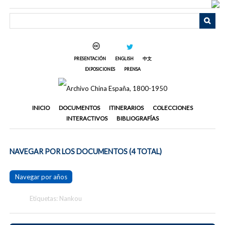
Saltar
al
contenido
principal
PRESENTACIÓN
ENGLISH
中文
EXPOSICIONES
PRENSA
INICIO
DOCUMENTOS
ITINERARIOS
COLECCIONES
INTERACTIVOS
BIBLIOGRAFÍAS
NAVEGAR POR LOS DOCUMENTOS (4 TOTAL)
Navegar por años
Etiquetas: Nankou