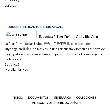
1900 (ca.)
viajeros
DOOR ON THE ROAD TO THE GREAT WALL
Etiquetas:
Beijing
,
Enrique Otal y Ric
,
Gran
La Plataforma de las Nubes 云台内的天王浮雕, en el paso de
Juyongguan 居庸关 en Nankou, a unos cincuenta kilómetros al norte de
Beijing, etapa clásica en el itinerario proto-turístico de los extranjeros
de la época.
1875 (ca.)
Muralla
,
Nankou
INICIO
DOCUMENTOS
ITINERARIOS
COLECCIONES
INTERACTIVOS
BIBLIOGRAFÍAS