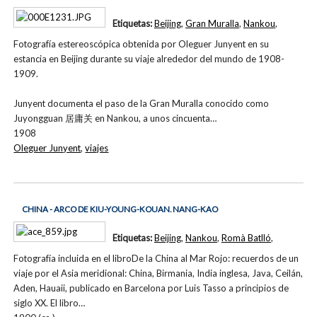
Etiquetas:
Beijing
,
Gran Muralla
,
Nankou
,
Fotografía estereoscópica obtenida por Oleguer Junyent en su
estancia en Beijing durante su viaje alrededor del mundo de 1908-
1909.
Junyent documenta el paso de la Gran Muralla conocido como
Juyongguan 居庸关 en Nankou, a unos cincuenta…
1908
Oleguer Junyent
,
viajes
CHINA - ARCO DE KIU-YOUNG-KOUAN. NANG-KAO
Etiquetas:
Beijing
,
Nankou
,
Romà Batlló
,
Fotografía incluida en el libroDe la China al Mar Rojo: recuerdos de un
viaje por el Asia meridional: China, Birmania, India inglesa, Java, Ceilán,
Aden, Hauaii, publicado en Barcelona por Luis Tasso a principios de
siglo XX. El libro…