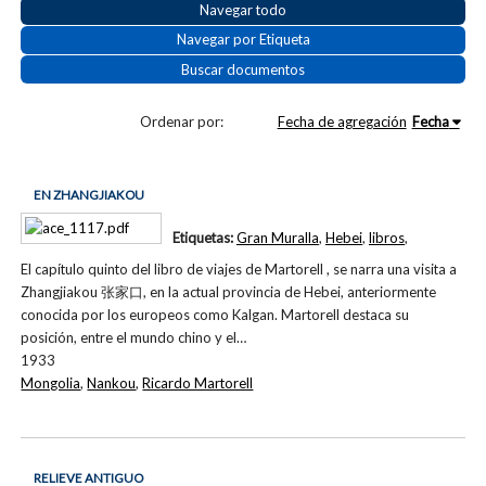
Navegar todo
Navegar por Etiqueta
Buscar documentos
Ordenar por:
Fecha de agregación
Fecha
EN ZHANGJIAKOU
Etiquetas:
Gran Muralla
,
Hebei
,
libros
,
El capítulo quinto del libro de viajes de Martorell , se narra una visita a
Zhangjiakou 张家口, en la actual provincia de Hebei, anteriormente
conocida por los europeos como Kalgan. Martorell destaca su
posición, entre el mundo chino y el…
1933
Mongolia
,
Nankou
,
Ricardo Martorell
RELIEVE ANTIGUO