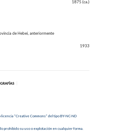
1875 (ca.)
rovincia de Hebei, anteriormente
1933
OGRAFÍAS
jo licencia “Creative Commons” del tipo BY-NC-ND
 prohibido su uso o explotación en cualquier forma.