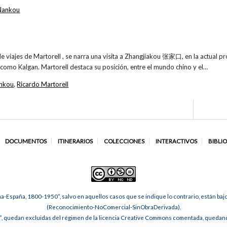
Nankou
 de viajes de Martorell , se narra una visita a Zhangjiakou 张家口, en la actual p
como Kalgan. Martorell destaca su posición, entre el mundo chino y el…
nkou
,
Ricardo Martorell
DOCUMENTOS
ITINERARIOS
COLECCIONES
INTERACTIVOS
BIBLI
na-España, 1800-1950”, salvo en aquellos casos que se indique lo contrario, están ba
(Reconocimiento-NoComercial-SinObraDerivada).
, quedan excluidas del régimen de la licencia Creative Commons comentada, quedando