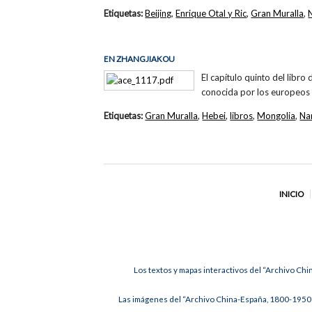
Etiquetas:
Beijing
,
Enrique Otal y Ric
,
Gran Muralla
,
EN ZHANGJIAKOU
El capítulo quinto del libro
conocida por los europeos 
Etiquetas:
Gran Muralla
,
Hebei
,
libros
,
Mongolia
,
Na
INICIO
Los textos y mapas interactivos del “Archivo Chi
Las imágenes del “Archivo China-España, 1800-1950”