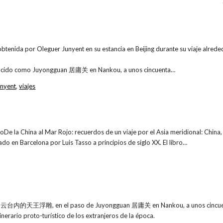
obtenida por Oleguer Junyent en su estancia en Beijing durante su viaje alr
onocido como Juyongguan 居庸关 en Nankou, a unos cincuenta…
unyent
,
viajes
broDe la China al Mar Rojo: recuerdos de un viaje por el Asia meridional: China, 
ado en Barcelona por Luis Tasso a principios de siglo XX. El libro…
es 云台内的天王浮雕, en el paso de Juyongguan 居庸关 en Nankou, a unos cincuent
itinerario proto-turístico de los extranjeros de la época.