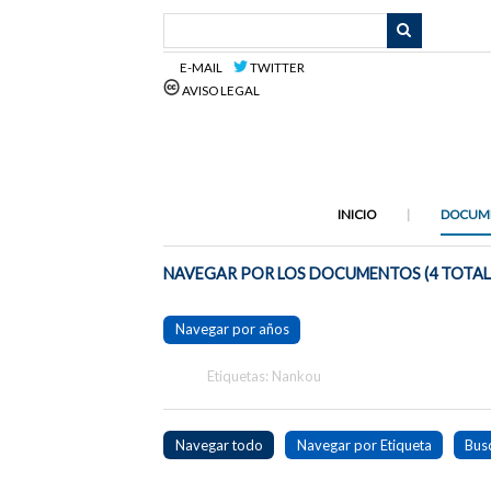
Saltar
al
contenido
E-MAIL
TWITTER
principal
AVISO LEGAL
INICIO
DOCUM
NAVEGAR POR LOS DOCUMENTOS (4 TOTAL
Navegar por años
Etiquetas: Nankou
Navegar todo
Navegar por Etiqueta
Bus