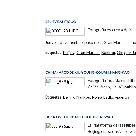
RELIEVE ANTIGUO
Fotografía estereoscópica 
Junyent documenta el paso de la Gran Muralla c
Etiquetas:
Beijing
,
Gran Muralla
,
Nankou
,
Oleguer J
CHINA - ARCO DE KIU-YOUNG-KOUAN. NANG-KAO
Fotografía incluida en el li
Ceilán, Aden, Hauaii, public
Etiquetas:
Beijing
,
Nankou
,
Romà Batlló
,
viajeros
DOOR ON THE ROAD TO THE GREAT WALL
La Plataforma de las Nub
Beijing, etapa clásica en el 