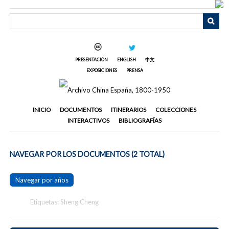
Saltar
al
contenido
principal
PRESENTACIÓN
ENGLISH
中文
EXPOSICIONES
PRENSA
INICIO
DOCUMENTOS
ITINERARIOS
COLECCIONES
INTERACTIVOS
BIBLIOGRAFÍAS
NAVEGAR POR LOS DOCUMENTOS (2 TOTAL)
Navegar por años
Etiquetas: Sheng Cheng