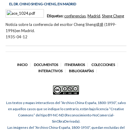
EL DR. CHINO SHENG-CHENG, EN MADRID
Etiquetas:
conferencias
,
Madrid
,
Sheng Cheng
Noticia sobre la conferencia del escritor Cheng Sheng成盛 (1899-
1996)en Madrid.
1935-04-12
INICIO
DOCUMENTOS
ITINERARIOS
COLECCIONES
INTERACTIVOS
BIBLIOGRAFÍAS
Los textos y mapas interactivos del “Archivo China-España, 1800-1950”, salvo
en aquellos casos que se indique lo contrario, están bajo licencia “Creative
Commons” del tipo BY-NC-ND (Reconocimiento-NoComercial-
SinObraDerivada).
Las imágenes del “Archivo China-España, 1800-1950”, quedan excluidas del