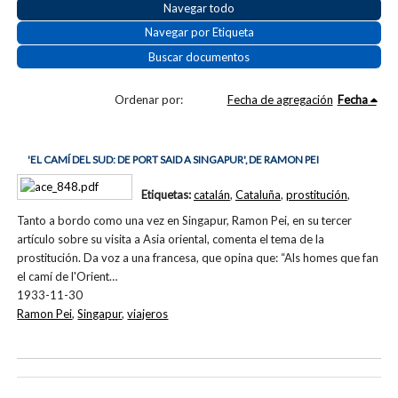
Navegar todo
Navegar por Etiqueta
Buscar documentos
Ordenar por:
Fecha de agregación
Fecha
'EL CAMÍ DEL SUD: DE PORT SAID A SINGAPUR', DE RAMON PEI
Etiquetas:
catalán
,
Cataluña
,
prostitución
,
Tanto a bordo como una vez en Singapur, Ramon Pei, en su tercer
artículo sobre su visita a Asia oriental, comenta el tema de la
prostitución. Da voz a una francesa, que opina que: “Als homes que fan
el camí de l'Orient…
1933-11-30
Ramon Pei
,
Singapur
,
viajeros