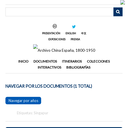
Saltar
al
contenido
principal
PRESENTACIÓN
ENGLISH
中文
EXPOSICIONES
PRENSA
INICIO
DOCUMENTOS
ITINERARIOS
COLECCIONES
INTERACTIVOS
BIBLIOGRAFÍAS
NAVEGAR POR LOS DOCUMENTOS (1 TOTAL)
Navegar por años
Etiquetas: Singapur