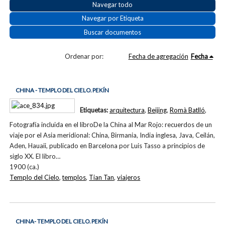
Navegar todo
Navegar por Etiqueta
Buscar documentos
Ordenar por:
Fecha de agregación
Fecha
CHINA - TEMPLO DEL CIELO. PEKÍN
Etiquetas:
arquitectura
,
Beijing
,
Romà Batlló
,
Fotografía incluida en el libroDe la China al Mar Rojo: recuerdos de un
viaje por el Asia meridional: China, Birmania, India inglesa, Java, Ceilán,
Aden, Hauaii, publicado en Barcelona por Luis Tasso a principios de
siglo XX. El libro…
1900 (ca.)
Templo del Cielo
,
templos
,
Tian Tan
,
viajeros
CHINA- TEMPLO DEL CIELO. PEKÍN