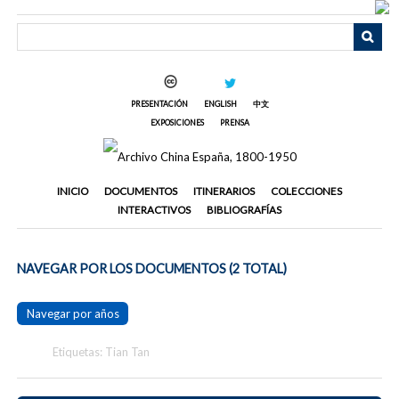
Saltar
al
contenido
principal
PRESENTACIÓN
ENGLISH
中文
EXPOSICIONES
PRENSA
INICIO
DOCUMENTOS
ITINERARIOS
COLECCIONES
INTERACTIVOS
BIBLIOGRAFÍAS
NAVEGAR POR LOS DOCUMENTOS (2 TOTAL)
Navegar por años
Etiquetas: Tian Tan