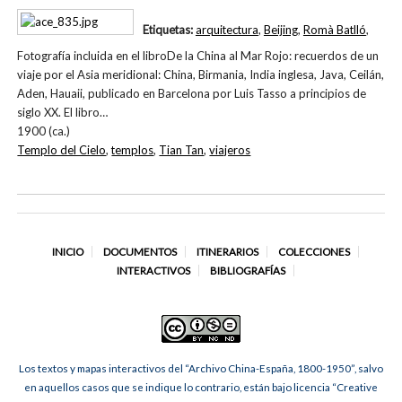
Etiquetas:
arquitectura
,
Beijing
,
Romà Batlló
,
Fotografía incluida en el libroDe la China al Mar Rojo: recuerdos de un
viaje por el Asia meridional: China, Birmania, India inglesa, Java, Ceilán,
Aden, Hauaii, publicado en Barcelona por Luis Tasso a principios de
siglo XX. El libro…
1900 (ca.)
Templo del Cielo
,
templos
,
Tian Tan
,
viajeros
INICIO
DOCUMENTOS
ITINERARIOS
COLECCIONES
INTERACTIVOS
BIBLIOGRAFÍAS
Los textos y mapas interactivos del “Archivo China-España, 1800-1950”, salvo
en aquellos casos que se indique lo contrario, están bajo licencia “Creative