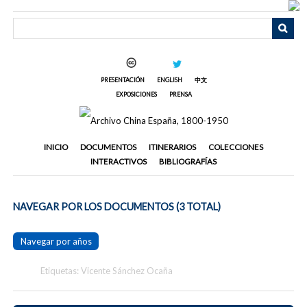
Saltar
al
contenido
principal
PRESENTACIÓN
ENGLISH
中文
EXPOSICIONES
PRENSA
INICIO
DOCUMENTOS
ITINERARIOS
COLECCIONES
INTERACTIVOS
BIBLIOGRAFÍAS
NAVEGAR POR LOS DOCUMENTOS (3 TOTAL)
Navegar por años
Etiquetas: Vicente Sánchez Ocaña