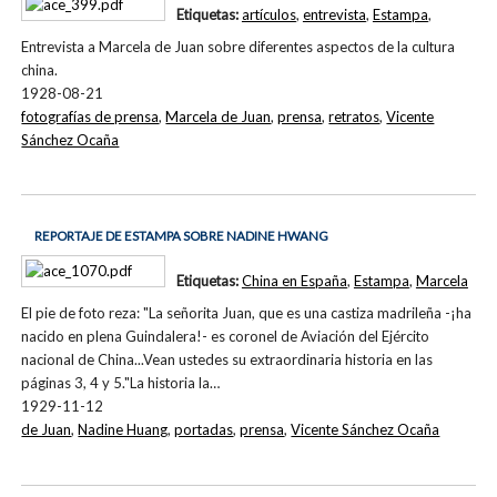
Etiquetas:
artículos
,
entrevista
,
Estampa
,
Entrevista a Marcela de Juan sobre diferentes aspectos de la cultura
china.
1928-08-21
fotografías de prensa
,
Marcela de Juan
,
prensa
,
retratos
,
Vicente
Sánchez Ocaña
REPORTAJE DE ESTAMPA SOBRE NADINE HWANG
Etiquetas:
China en España
,
Estampa
,
Marcela
El pie de foto reza: "La señorita Juan, que es una castiza madrileña -¡ha
nacido en plena Guindalera!- es coronel de Aviación del Ejército
nacional de China...Vean ustedes su extraordinaria historia en las
páginas 3, 4 y 5."La historia la…
1929-11-12
de Juan
,
Nadine Huang
,
portadas
,
prensa
,
Vicente Sánchez Ocaña