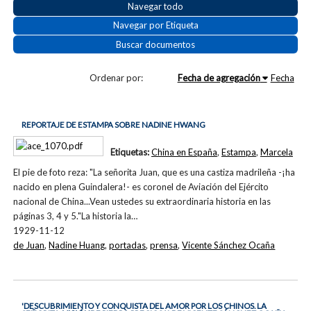
Navegar todo
Navegar por Etiqueta
Buscar documentos
Ordenar por:
Fecha de agregación
Fecha
REPORTAJE DE ESTAMPA SOBRE NADINE HWANG
Etiquetas:
China en España
,
Estampa
,
Marcela
El pie de foto reza: "La señorita Juan, que es una castiza madrileña -¡ha
nacido en plena Guindalera!- es coronel de Aviación del Ejército
nacional de China...Vean ustedes su extraordinaria historia en las
páginas 3, 4 y 5."La historia la…
1929-11-12
de Juan
,
Nadine Huang
,
portadas
,
prensa
,
Vicente Sánchez Ocaña
'DESCUBRIMIENTO Y CONQUISTA DEL AMOR POR LOS CHINOS. LA