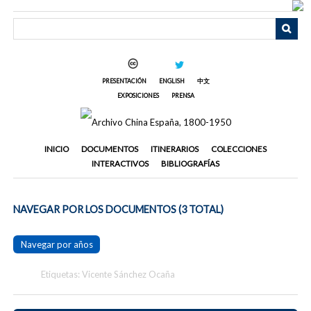
Saltar
al
contenido
principal
PRESENTACIÓN
ENGLISH
中文
EXPOSICIONES
PRENSA
INICIO
DOCUMENTOS
ITINERARIOS
COLECCIONES
INTERACTIVOS
BIBLIOGRAFÍAS
NAVEGAR POR LOS DOCUMENTOS (3 TOTAL)
Navegar por años
Etiquetas: Vicente Sánchez Ocaña