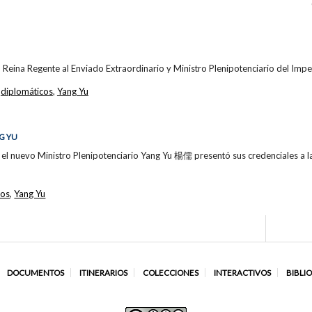
la Reina Regente al Enviado Extraordinario y Ministro Plenipotenciario del Im
,
diplomáticos
,
Yang Yu
G YU
el nuevo Ministro Plenipotenciario Yang Yu 楊儒 presentó sus credenciales a la
cos
,
Yang Yu
DOCUMENTOS
ITINERARIOS
COLECCIONES
INTERACTIVOS
BIBLI