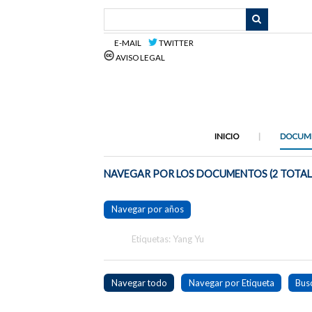
Saltar
al
contenido
E-MAIL
TWITTER
principal
AVISO LEGAL
INICIO
DOCUM
NAVEGAR POR LOS DOCUMENTOS (2 TOTAL
Navegar por años
Etiquetas: Yang Yu
Navegar todo
Navegar por Etiqueta
Bus