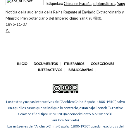
Etiquetas:
China en España
,
diplomáticos
,
Yang
Noticia de la audiencia de la Reina Regente al Enviado Extraordinario y
Ministro Plenipotenciario del Imperio chino Yang Yu 楊儒.
1895-11-07
Yu
INICIO
DOCUMENTOS
ITINERARIOS
COLECCIONES
INTERACTIVOS
BIBLIOGRAFÍAS
Los textos y mapas interactivos del “Archivo China-España, 1800-1950”, salvo
en aquellos casos que se indique lo contrario, están bajo licencia “Creative
Commons” del tipo BY-NC-ND (Reconocimiento-NoComercial-
SinObraDerivada).
Las imágenes del “Archivo China-España, 1800-1950”, quedan excluidas del