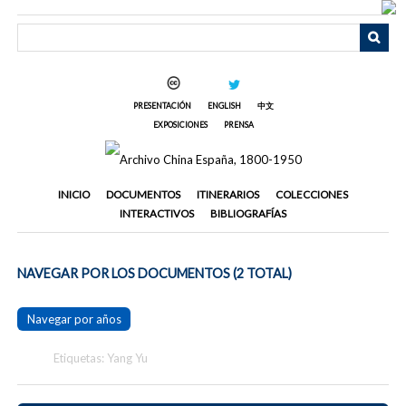
Saltar
al
contenido
principal
PRESENTACIÓN
ENGLISH
中文
EXPOSICIONES
PRENSA
INICIO
DOCUMENTOS
ITINERARIOS
COLECCIONES
INTERACTIVOS
BIBLIOGRAFÍAS
NAVEGAR POR LOS DOCUMENTOS (2 TOTAL)
Navegar por años
Etiquetas: Yang Yu