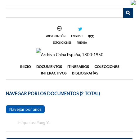
Saltar
al
contenido
principal
PRESENTACIÓN
ENGLISH
中文
EXPOSICIONES
PRENSA
INICIO
DOCUMENTOS
ITINERARIOS
COLECCIONES
INTERACTIVOS
BIBLIOGRAFÍAS
NAVEGAR POR LOS DOCUMENTOS (2 TOTAL)
Navegar por años
Etiquetas: Yang Yu