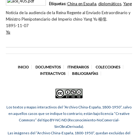
Etiquetas:
China en España
,
diplomáticos
,
Yang
Noticia de la audiencia de la Reina Regente al Enviado Extraordinario y
Ministro Plenipotenciario del Imperio chino Yang Yu 楊儒.
1895-11-07
Yu
INICIO
DOCUMENTOS
ITINERARIOS
COLECCIONES
INTERACTIVOS
BIBLIOGRAFÍAS
Los textos y mapas interactivos del “Archivo China-España, 1800-1950”, salvo
en aquellos casos que se indique lo contrario, están bajo licencia “Creative
Commons” del tipo BY-NC-ND (Reconocimiento-NoComercial-
SinObraDerivada).
Las imágenes del “Archivo China-España, 1800-1950”, quedan excluidas del