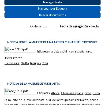
Navegar todo
Navegar por Etiqueta
Buscar documentos
Ordenar por:
Fecha de agregación
Fecha
NOTICIA SOBRE LA MUERTE DE UNA ARTISTA CHINA EN EL CIRCO PRICE
Etiquetas:
artistas
,
China en España
,
circo
,
1933-09-29
Circo Price
,
Naitto
,
troupes
,
Yuki
NOTICIAS DE LA MUERTE DE YUKI NAITTO
Etiquetas:
Ahora
,
China en España
,
circo
,
Circo
La muerte de la jove acróbata Yuki, de la troupe familiar Naitto, ocupa
la portada, una página de información, y dos fotografías interiores, que