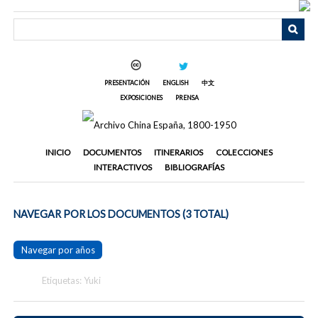
Saltar
al
contenido
principal
PRESENTACIÓN
ENGLISH
中文
EXPOSICIONES
PRENSA
INICIO
DOCUMENTOS
ITINERARIOS
COLECCIONES
INTERACTIVOS
BIBLIOGRAFÍAS
NAVEGAR POR LOS DOCUMENTOS (3 TOTAL)
Navegar por años
Etiquetas: Yuki