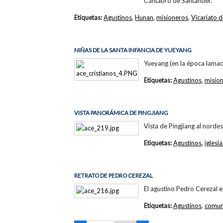
Cántabro de Santander.
Etiquetas:
Agustinos
,
Hunan
,
misioneros
,
Vicariato
NIÑAS DE LA SANTA INFANCIA DE YUEYANG
Yueyang (en la época lama
Etiquetas:
Agustinos
,
misio
VISTA PANORÁMICA DE PINGJIANG
Vista de Pingjiang al norde
Etiquetas:
Agustinos
,
iglesia
RETRATO DE PEDRO CEREZAL
El agustino Pedro Cerezal es
Etiquetas:
Agustinos
,
comun