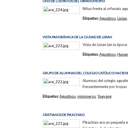
UNO DE LOS PATIOS DEL ORFANOTROFIO
Niñas frente al orfanato agu
Etiquetas:
Agustinos
,
Lixian
VISTA PANORÁMICA DE LA CIUDAD DE LIXIAN
Vista de Lixian (en la époc
Etiquetas:
Agustinos
,
Hunan
GRUPO DE ALUMNAS DEL COLEGIO CATÓLICO HACIEN
Alumnas del colegio agusti
frecuentemente por tropas
Etiquetas:
Agustinos
,
misioneros
,
Yueyang
CRISTIANOS DE PIKACHIAO
Pikachiao era un pequeña es