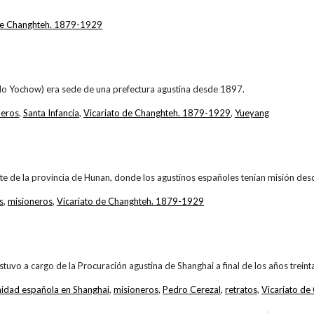
 de Changhteh. 1879-1929
do Yochow) era sede de una prefectura agustina desde 1897.
neros
,
Santa Infancia
,
Vicariato de Changhteh. 1879-1929
,
Yueyang
ste de la provincia de Hunan, donde los agustinos españoles tenían misión de
s
,
misioneros
,
Vicariato de Changhteh. 1879-1929
tuvo a cargo de la Procuración agustina de Shanghai a final de los años treint
idad española en Shanghai
,
misioneros
,
Pedro Cerezal
,
retratos
,
Vicariato d