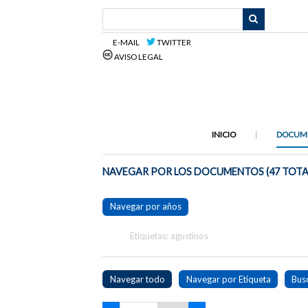
Saltar
al
contenido
E-MAIL
TWITTER
principal
AVISO LEGAL
INICIO
DOCUM
NAVEGAR POR LOS DOCUMENTOS (47 TOTA
Navegar por años
Etiquetas: agustinos
Navegar todo
Navegar por Etiqueta
Bus