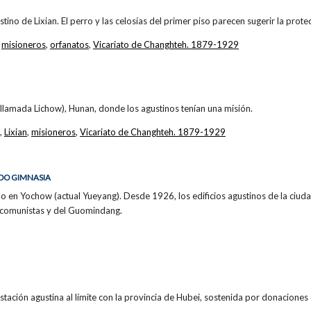
stino de Lixian. El perro y las celosías del primer piso parecen sugerir la protec
,
misioneros
,
orfanatos
,
Vicariato de Changhteh. 1879-1929
a llamada Lichow), Hunan, donde los agustinos tenían una misión.
,
Lixian
,
misioneros
,
Vicariato de Changhteh. 1879-1929
DO GIMNASIA
no en Yochow (actual Yueyang). Desde 1926, los edificios agustinos de la ciu
 comunistas y del Guomindang.
tación agustina al límite con la provincia de Hubei, sostenida por donaciones