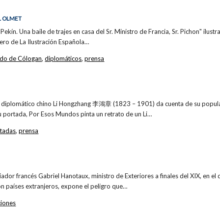
L OLMET
"Pekín. Una baile de trajes en casa del Sr. Ministro de Francia, Sr. Pichon" ilust
ro de La Ilustración Española…
do de Cólogan
,
diplomáticos
,
prensa
l diplomático chino Li Hongzhang 李鴻章 (1823 – 1901) da cuenta de su popula
 su portada, Por Esos Mundos pinta un retrato de un Li…
tadas
,
prensa
oriador francés Gabriel Hanotaux, ministro de Exteriores a finales del XIX, en el 
on países extranjeros, expone el peligro que…
ciones