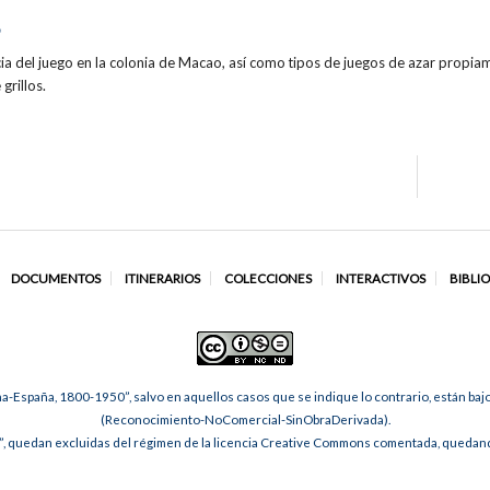
'
ncia del juego en la colonia de Macao, así como tipos de juegos de azar propi
grillos.
DOCUMENTOS
ITINERARIOS
COLECCIONES
INTERACTIVOS
BIBLI
na-España, 1800-1950”, salvo en aquellos casos que se indique lo contrario, están ba
(Reconocimiento-NoComercial-SinObraDerivada).
, quedan excluidas del régimen de la licencia Creative Commons comentada, quedando