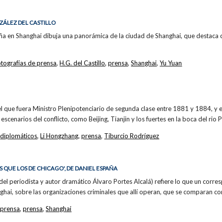
ZÁLEZ DEL CASTILLO
ña en Shanghai dibuja una panorámica de la ciudad de Shanghai, que destaca c
otografías de prensa
,
H.G. del Castillo
,
prensa
,
Shanghai
,
Yu Yuan
 el que fuera Ministro Plenipotenciario de segunda clase entre 1881 y 1884, y
cenarios del conflicto, como Beijing, Tianjin y los fuertes en la boca del rio 
,
diplomáticos
,
Li Hongzhang
,
prensa
,
Tiburcio Rodríguez
 QUE LOS DE CHICAGO', DE DANIEL ESPAÑA
l periodista y autor dramático Álvaro Portes Alcalá) refiere lo que un corresp
ghai, sobre las organizaciones criminales que allí operan, que se comparan co
 prensa
,
prensa
,
Shanghai