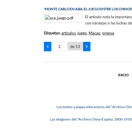
'MONTE CARLO EN ASIA. EL JUEGO ENTRE LOS CHINOS
El artículo nota la importa
con naranjas o las luchas de 
Etiquetas:
artículos
,
juego
,
Macao
,
prensa
de 13
INICIO
Los textos y mapas interactivos del “Archivo Chi
Las imágenes del “Archivo China-España, 1800-1950”