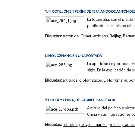
'UN COTILLÓN EN PEKÍN', DE FERNANDO DE ANTÓN DE
La fotografía, con el pie de 
publicado en el mismo núme
Etiquetas:
Antón del Olmet
,
artículos
,
Beijing
,
Bernar
LI HONGZHANG EN UNA PORTADA
La aparición en portada de
siglo. En la explicación de
Etiquetas:
artículos
,
diplomáticos
,
Li Hongzhang
,
por
'EUROPA Y CHINA', DE GABRIEL HANOTAUX
Artículo del político e hist
China y sus interacciones c
Etiquetas:
artículos
,
peligro amarillo
,
prensa
,
traduc