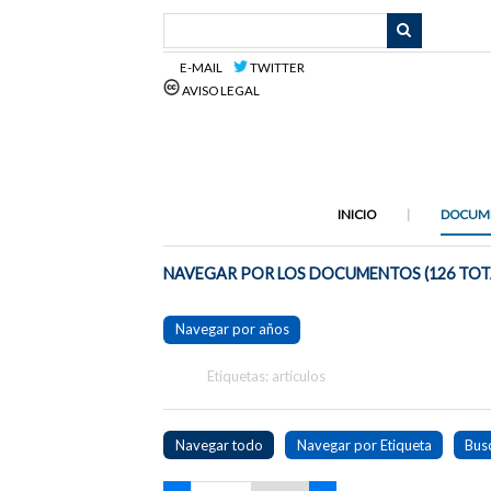
Saltar
al
contenido
E-MAIL
TWITTER
principal
AVISO LEGAL
INICIO
DOCUM
NAVEGAR POR LOS DOCUMENTOS (126 TOT
Navegar por años
Etiquetas: artículos
Navegar todo
Navegar por Etiqueta
Bus