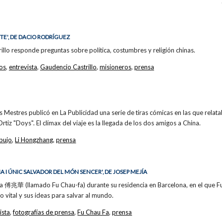
TE', DE DACIO RODRÍGUEZ
illo responde preguntas sobre política, costumbres y religión chinas.
los
,
entrevista
,
Gaudencio Castrillo
,
misioneros
,
prensa
s Mestres publicó en La Publicidad una serie de tiras cómicas en las que relata
rtiz "Doys". El clímax del viaje es la llegada de los dos amigos a China.
bujo
,
Li Hongzhang
,
prensa
NA I ÚNIC SALVADOR DEL MÓN SENCER', DE JOSEP MEJÍA
 傅兆華 (llamado Fu Chau-fa) durante su residencia en Barcelona, en el que F
io vital y sus ideas para salvar al mundo.
ista
,
fotografías de prensa
,
Fu Chau Fa
,
prensa