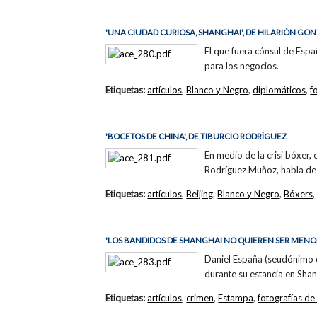
'UNA CIUDAD CURIOSA, SHANGHAI', DE HILARIÓN GON
El que fuera cónsul de Espa
para los negocios.
Etiquetas:
artículos
,
Blanco y Negro
,
diplomáticos
,
f
'BOCETOS DE CHINA', DE TIBURCIO RODRÍGUEZ
En medio de la crisi bóxer,
Rodríguez Muñoz, habla de es
Etiquetas:
artículos
,
Beijing
,
Blanco y Negro
,
Bóxers
'LOS BANDIDOS DE SHANGHAI NO QUIEREN SER MENOS
Daniel España (seudónimo de
durante su estancia en Shan
Etiquetas:
artículos
,
crimen
,
Estampa
,
fotografías de