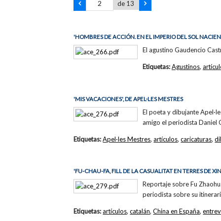
de 13
'HOMBRES DE ACCIÓN. EN EL IMPERIO DEL SOL NACIEN
El agustino Gaudencio Castr
Etiquetas:
Agustinos
,
artícu
'MIS VACACIONES', DE APEL·LES MESTRES
El poeta y dibujante Apel·le
amigo el periodista Daniel O
Etiquetas:
Apel·les Mestres
,
artículos
,
caricaturas
,
di
'FU-CHAU-FA, FILL DE LA CASUALITAT EN TERRES DE XI
Reportaje sobre Fu Zhaohua
periodista sobre su itinerar
Etiquetas:
artículos
,
catalán
,
China en España
,
entrev