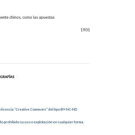
amente chinos, como las apuestas
1901
OGRAFÍAS
jo licencia “Creative Commons” del tipo BY-NC-ND
 prohibido su uso o explotación en cualquier forma.